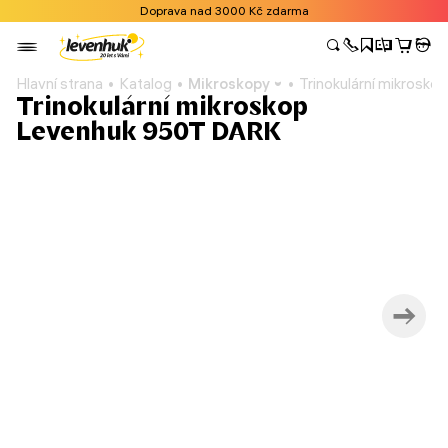
Doprava nad 3000 Kč zdarma
Hlavní strana
Katalog
Mikroskopy
Trinokulární mikrosk
Trinokulární mikroskop
Levenhuk 950T DARK