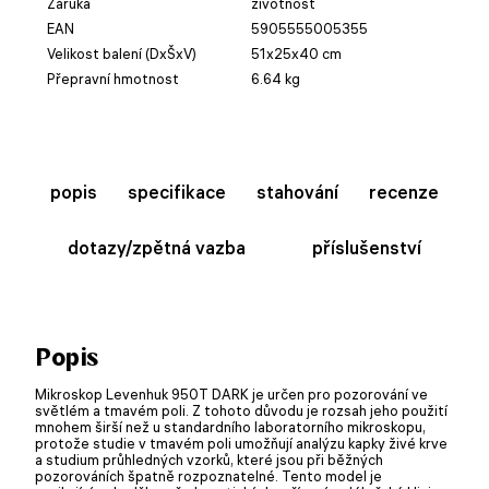
Záruka
životnost
EAN
5905555005355
Velikost balení (DxŠxV)
51x25x40 cm
Přepravní hmotnost
6.64 kg
popis
specifikace
stahování
recenze
dotazy/zpětná vazba
příslušenství
Popis
Mikroskop Levenhuk 950T DARK je určen pro pozorování ve
světlém a tmavém poli. Z tohoto důvodu je rozsah jeho použití
mnohem širší než u standardního laboratorního mikroskopu,
protože studie v tmavém poli umožňují analýzu kapky živé krve
a studium průhledných vzorků, které jsou při běžných
pozorováních špatně rozpoznatelné. Tento model je