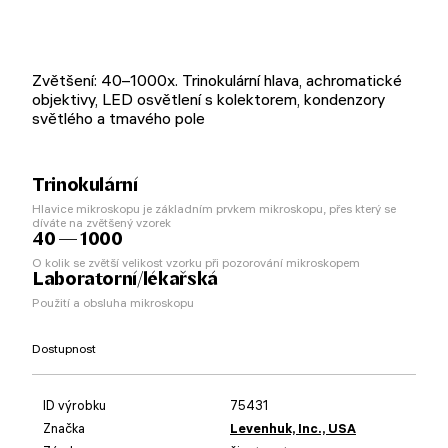
Zvětšení: 40–1000x. Trinokulární hlava, achromatické
objektivy, LED osvětlení s kolektorem, kondenzory
světlého a tmavého pole
Trinokulární
Hlavice mikroskopu je základním prvkem mikroskopu, přes který se
díváte na zvětšený vzorek
40 — 1000
O kolik se zvětší velikost vzorku při pozorování mikroskopem
Laboratorní/lékařská
Použití a obsluha mikroskopu
Dostupnost
ID výrobku
75431
Značka
Levenhuk, Inc., USA