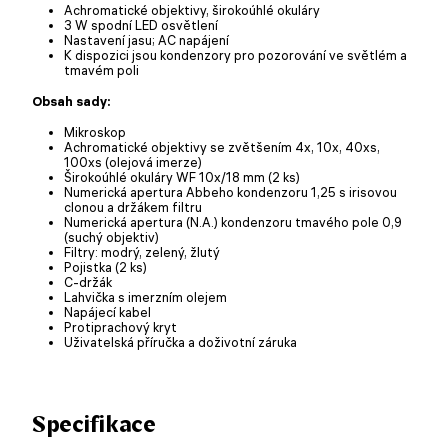
Achromatické objektivy, širokoúhlé okuláry
3 W spodní LED osvětlení
Nastavení jasu; AC napájení
K dispozici jsou kondenzory pro pozorování ve světlém a
tmavém poli
Obsah sady:
Mikroskop
Achromatické objektivy se zvětšením 4x, 10x, 40xs,
100xs (olejová imerze)
Širokoúhlé okuláry WF 10x/18 mm (2 ks)
Numerická apertura Abbeho kondenzoru 1,25 s irisovou
clonou a držákem filtru
Numerická apertura (N.A.) kondenzoru tmavého pole 0,9
(suchý objektiv)
Filtry: modrý, zelený, žlutý
Pojistka (2 ks)
C-držák
Lahvička s imerzním olejem
Napájecí kabel
Protiprachový kryt
Uživatelská příručka a doživotní záruka
Specifikace