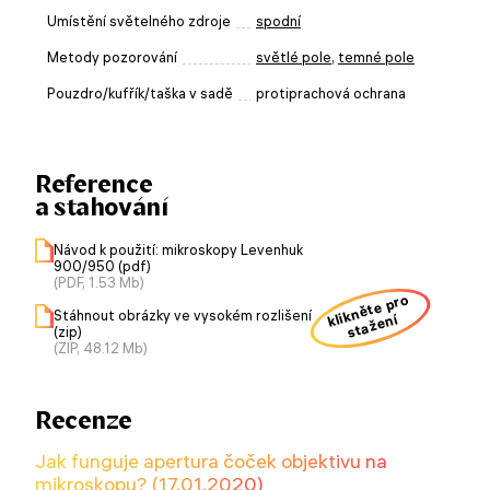
Umístění světelného zdroje
spodní
Metody pozorování
světlé pole
,
temné pole
Pouzdro/kufřík/taška v sadě
protiprachová ochrana
Reference
a stahování
Návod k použití: mikroskopy Levenhuk
900/950 (pdf)
(PDF, 1.53 Mb)
klikněte pro
Stáhnout obrázky ve vysokém rozlišení
stažení
(zip)
(ZIP, 48.12 Mb)
Recenze
Jak funguje apertura čoček objektivu na
mikroskopu? (17.01.2020)