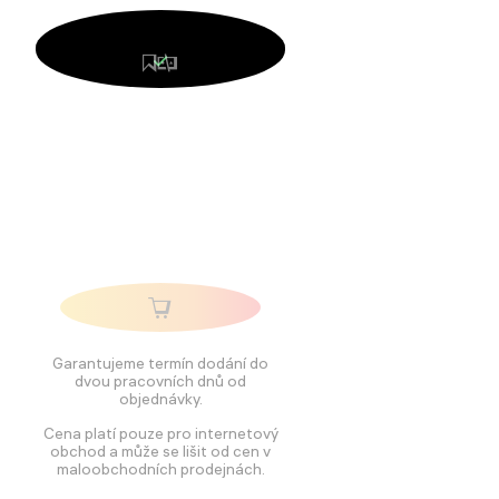
Garantujeme termín dodání do
dvou pracovních dnů od
objednávky.
Cena platí pouze pro internetový
obchod a může se lišit od cen v
maloobchodních prodejnách.