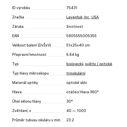
ID výrobku
75431
Značka
Levenhuk, Inc., USA
Záruka
životnost
EAN
5905555005355
Velikost balení (DxŠxV)
51x25x40 cm
Přepravní hmotnost
6.64 kg
Typ
biologický
,
světlo / optické
Typ hlavy mikroskopu
trinokulární
Materiál optiky
optické sklo
Hlava
otáčecí hlava 360°
Úhel sklonu hlavy
30°
Zvětšení, x
40 — 1000
Průměr tubusu okuláru v mm
23.2