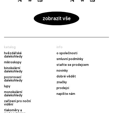
zobrazit vše
katalog
info
hvězdářské
o společnosti
dalekohledy
smluvní podmínky
mikroskopy
staňte se prodejcem
binokulární
novinky
dalekohledy
dobré vědět
pozorovací
dalekohledy
značky
lupy
prodejci
monokulární
napište nám
dalekohledy
zařízení pro noční
vidění
tlakoměry a