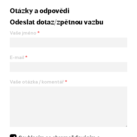
Otázky a odpovědi
Odeslat dotaz/zpětnou vazbu
Vaše jméno
*
E-mail
*
Vaše otázka / komentář
*