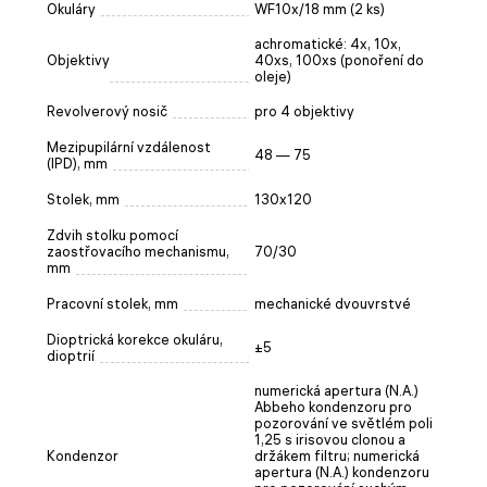
Okuláry
WF10x/18 mm (2 ks)
achromatické: 4x, 10x,
Objektivy
40xs, 100xs (ponoření do
oleje)
Revolverový nosič
pro 4 objektivy
Mezipupilární vzdálenost
48 — 75
(IPD), mm
Stolek, mm
130x120
Zdvih stolku pomocí
zaostřovacího mechanismu,
70/30
mm
Pracovní stolek, mm
mechanické dvouvrstvé
Dioptrická korekce okuláru,
±5
dioptrií
numerická apertura (N.A.)
Abbeho kondenzoru pro
pozorování ve světlém poli
1,25 s irisovou clonou a
Kondenzor
držákem filtru; numerická
apertura (N.A.) kondenzoru