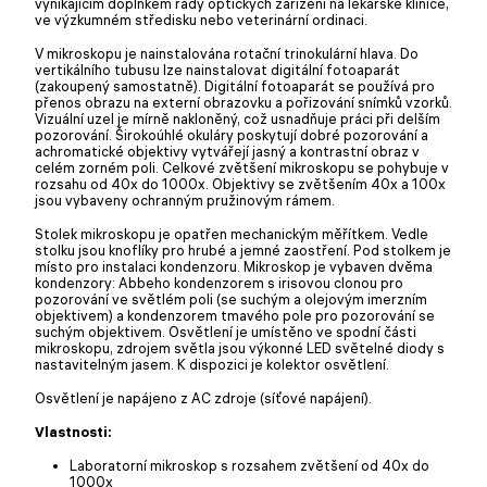
vynikajícím doplňkem řady optických zařízení na lékařské klinice,
ve výzkumném středisku nebo veterinární ordinaci.
V mikroskopu je nainstalována rotační trinokulární hlava. Do
vertikálního tubusu lze nainstalovat digitální fotoaparát
(zakoupený samostatně). Digitální fotoaparát se používá pro
přenos obrazu na externí obrazovku a pořizování snímků vzorků.
Vizuální uzel je mírně nakloněný, což usnadňuje práci při delším
pozorování. Širokoúhlé okuláry poskytují dobré pozorování a
achromatické objektivy vytvářejí jasný a kontrastní obraz v
celém zorném poli. Celkové zvětšení mikroskopu se pohybuje v
rozsahu od 40x do 1000x. Objektivy se zvětšením 40x a 100x
jsou vybaveny ochranným pružinovým rámem.
Stolek mikroskopu je opatřen mechanickým měřítkem. Vedle
stolku jsou knoflíky pro hrubé a jemné zaostření. Pod stolkem je
místo pro instalaci kondenzoru. Mikroskop je vybaven dvěma
kondenzory: Abbeho kondenzorem s irisovou clonou pro
pozorování ve světlém poli (se suchým a olejovým imerzním
objektivem) a kondenzorem tmavého pole pro pozorování se
suchým objektivem. Osvětlení je umístěno ve spodní části
mikroskopu, zdrojem světla jsou výkonné LED světelné diody s
nastavitelným jasem. K dispozici je kolektor osvětlení.
Osvětlení je napájeno z AC zdroje (síťové napájení).
Vlastnosti:
Laboratorní mikroskop s rozsahem zvětšení od 40x do
1000x