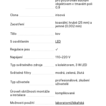
pro pozorování suchým
objektivem v tmavém poli
0,9
Clona
irisová
koaxiální, hrubé (25 mm) a
Zaostření
jemné (0,002 mm)
Tělo
kov
S osvětlením
LED
Regulace jasu
✓
Napájení
110–220 V
Typ světelného zdroje
s kolektorem, 3 W LED
Světelné filtry
modrá, zelená, žlutá
profesionálové, zkušení
Typ uživatele
uživatelé
Úroveň obtížnosti montáže
komplikované
a instalace
Možnosti použití
laboratorní/lékařská