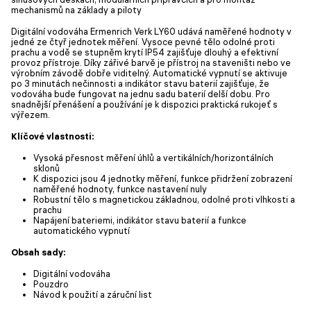
mechanismů na základy a piloty
Digitální vodováha Ermenrich Verk LY60 udává naměřené hodnoty v
jedné ze čtyř jednotek měření. Vysoce pevné tělo odolné proti
prachu a vodě se stupněm krytí IP54 zajišťuje dlouhý a efektivní
provoz přístroje. Díky zářivé barvě je přístroj na staveništi nebo ve
výrobním závodě dobře viditelný. Automatické vypnutí se aktivuje
po 3 minutách nečinnosti a indikátor stavu baterií zajišťuje, že
vodováha bude fungovat na jednu sadu baterií delší dobu. Pro
snadnější přenášení a používání je k dispozici praktická rukojeť s
výřezem.
Klíčové vlastnosti:
Vysoká přesnost měření úhlů a vertikálních/horizontálních
sklonů
K dispozici jsou 4 jednotky měření, funkce přidržení zobrazení
naměřené hodnoty, funkce nastavení nuly
Robustní tělo s magnetickou základnou, odolné proti vlhkosti a
prachu
Napájení bateriemi, indikátor stavu baterií a funkce
automatického vypnutí
Obsah sady:
Digitální vodováha
Pouzdro
Návod k použití a záruční list