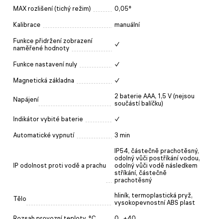
MAX rozlišení (tichý režim)
0,05°
Kalibrace
manuální
Funkce přidržení zobrazení
✓
naměřené hodnoty
Funkce nastavení nuly
✓
Magnetická základna
✓
2 baterie AAA, 1,5 V (nejsou
Napájení
součástí balíčku)
Indikátor vybité baterie
✓
Automatické vypnutí
3 min
IP54, částečně prachotěsný,
odolný vůči postříkání vodou,
IP odolnost proti vodě a prachu
odolný vůči vodě následkem
stříkání, částečně
prachotěsný
hliník, termoplastická pryž,
Tělo
vysokopevnostní ABS plast
Rozsah provozní teploty, °C
0...+40