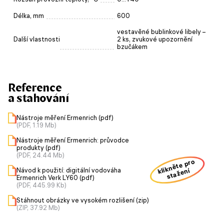
Délka, mm
600
vestavěné bublinkové libely –
Další vlastnosti
2 ks, zvukové upozornění
bzučákem
Reference
a stahování
Nástroje měření Ermenrich (pdf)
(PDF, 1.19 Mb)
Nástroje měření Ermenrich: průvodce
produkty (pdf)
(PDF, 24.44 Mb)
klikněte pro
Návod k použití: digitální vodováha
stažení
Ermenrich Verk LY60 (pdf)
(PDF, 445.99 Kb)
Stáhnout obrázky ve vysokém rozlišení (zip)
(ZIP, 37.92 Mb)