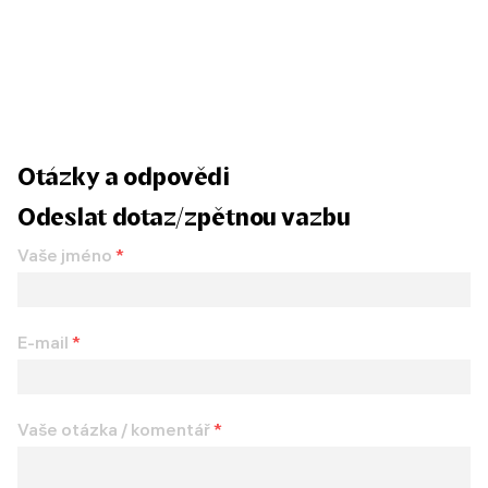
Otázky a odpovědi
Odeslat dotaz/zpětnou vazbu
Vaše jméno
*
E-mail
*
Vaše otázka / komentář
*