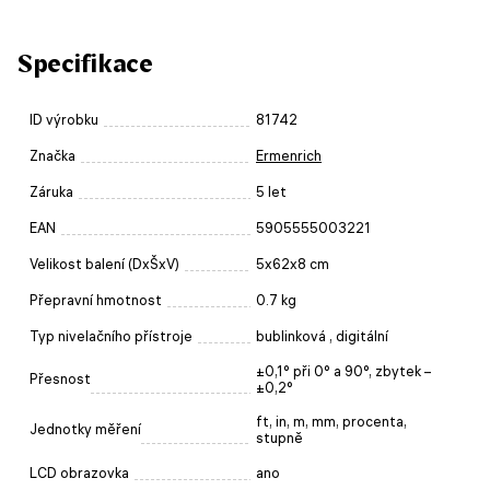
Specifikace
ID výrobku
81742
Značka
Ermenrich
Záruka
5 let
EAN
5905555003221
Velikost balení (DxŠxV)
5x62x8 cm
Přepravní hmotnost
0.7 kg
Typ nivelačního přístroje
bublinková , digitální
±0,1° při 0° a 90°, zbytek –
Přesnost
±0,2°
ft, in, m, mm, procenta,
Jednotky měření
stupně
LCD obrazovka
ano