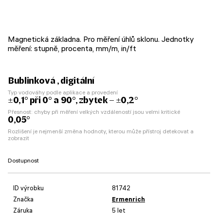
Magnetická základna. Pro měření úhlů sklonu. Jednotky
měření: stupně, procenta, mm/m, in/ft
Bublinková , digitální
Typ vodováhy podle aplikace a provedení
±0,1° při 0° a 90°, zbytek – ±0,2°
Přesnost: chyby při měření velkých vzdáleností jsou velmi kritické
0,05°
Rozlišení je nejmenší změna hodnoty, kterou může přístroj detekovat a
zobrazit
Dostupnost
ID výrobku
81742
Značka
Ermenrich
Záruka
5 let