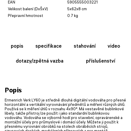
EAN
5905555003221
Velikost balení (DxŠxV)
5x62x8 cm
Přepravní hmotnost
0.7 kg
popis
specifikace
stahování
video
dotazy/zpětná vazba
příslušenství
Popis
Ermenrich Verk LY60 je středně dlouhá digitální vodováha pro přesné
horizontální a vertikální vyrovnávání předmětů a měření různých úhlů.
Používá se k měření úhlů v rozsahu 4x90°. Má vestavěné bublinkové
libely, takže přístroj lze použít i jako standardní bublinkovou
vodováhu. Vodováha se výborně hodí pro stavební, opravárenské a
montážní účely pro průmyslové i domácí účely. Můžete ji použít k
přesnému vyrovnání obrobků na stolech obráběcích strojů,
sinusových deskách, modulárních přípravcích a pro montáž