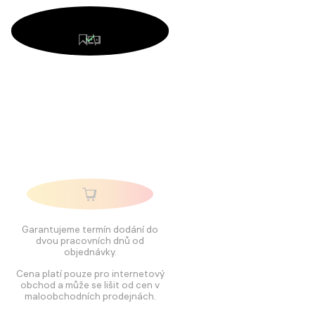
Garantujeme termín dodání do
dvou pracovních dnů od
objednávky.
Cena platí pouze pro internetový
obchod a může se lišit od cen v
maloobchodních prodejnách.