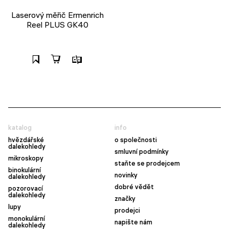
Laserový měřič Ermenrich
Reel PLUS GK40
katalog
info
hvězdářské
o společnosti
dalekohledy
smluvní podmínky
mikroskopy
staňte se prodejcem
binokulární
novinky
dalekohledy
dobré vědět
pozorovací
dalekohledy
značky
lupy
prodejci
monokulární
napište nám
dalekohledy