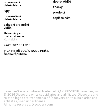
dobré vědět
pozorovací
dalekohledy
značky
lupy
prodejci
monokulární
napište nám
dalekohledy
zařízení pro noční
vidění
tlakoměry a
meteostanice
Kontakty
+420 737 004 919
V Chotejně 700/7, 10200 Praha,
Česká republika
Levenhuk® is a registered trademark. © 2002–2026 Levenhuk, Inc.
© 2026 Discovery or its subsidiaries and affiliates. Discovery and
related logos are trademarks of Discovery or its subsidiaries and
affiliates, used under license.
All rights reserved. Discovery.com