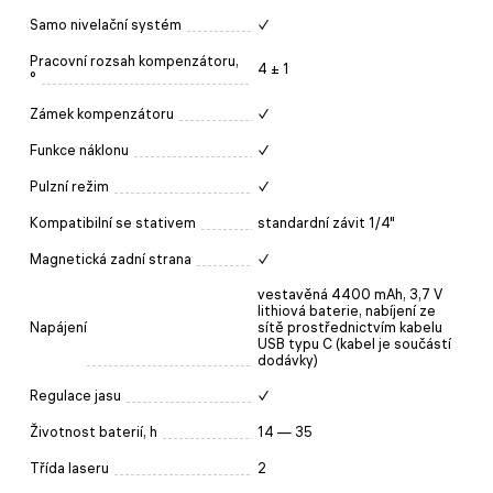
Samo nivelační systém
✓
Pracovní rozsah kompenzátoru,
4 ± 1
°
Zámek kompenzátoru
✓
Funkce náklonu
✓
Pulzní režim
✓
Kompatibilní se stativem
standardní závit 1/4"
Magnetická zadní strana
✓
vestavěná 4400 mAh, 3,7 V
lithiová baterie, nabíjení ze
Napájení
sítě prostřednictvím kabelu
USB typu C (kabel je součástí
dodávky)
Regulace jasu
✓
Životnost baterií, h
14 — 35
Třída laseru
2