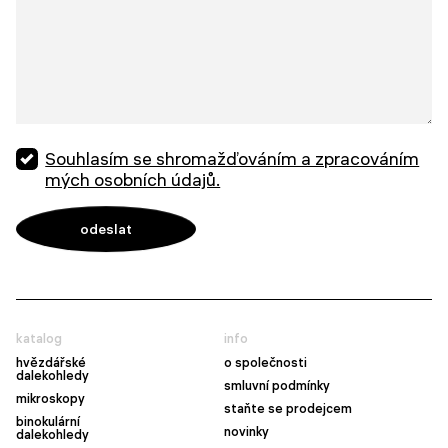
Souhlasím se shromažďováním a zpracováním
mých osobních údajů.
katalog
info
hvězdářské
o společnosti
dalekohledy
smluvní podmínky
mikroskopy
staňte se prodejcem
binokulární
novinky
dalekohledy