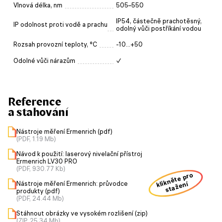
Vlnová délka, nm
505–550
IP54, částečně prachotěsný,
IP odolnost proti vodě a prachu
odolný vůči postříkání vodou
Rozsah provozní teploty, °C
-10...+50
Odolné vůči nárazům
✓
Reference
a stahování
Nástroje měření Ermenrich (pdf)
(PDF, 1.19 Mb)
Návod k použití: laserový nivelační přístroj
Ermenrich LV30 PRO
(PDF, 930.77 Kb)
klikněte pro
Nástroje měření Ermenrich: průvodce
stažení
produkty (pdf)
(PDF, 24.44 Mb)
Stáhnout obrázky ve vysokém rozlišení (zip)
(ZIP, 25.34 Mb)