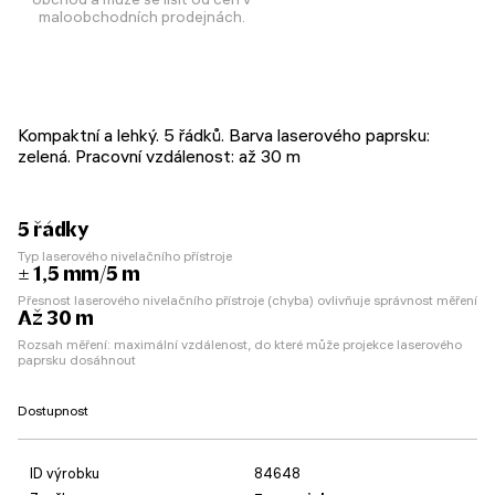
maloobchodních prodejnách.
Kompaktní a lehký. 5 řádků. Barva laserového paprsku:
zelená. Pracovní vzdálenost: až 30 m
5 řádky
Typ laserového nivelačního přístroje
± 1,5 mm/5 m
Přesnost laserového nivelačního přístroje (chyba) ovlivňuje správnost měření
Až 30 m
Rozsah měření: maximální vzdálenost, do které může projekce laserového
paprsku dosáhnout
Dostupnost
ID výrobku
84648