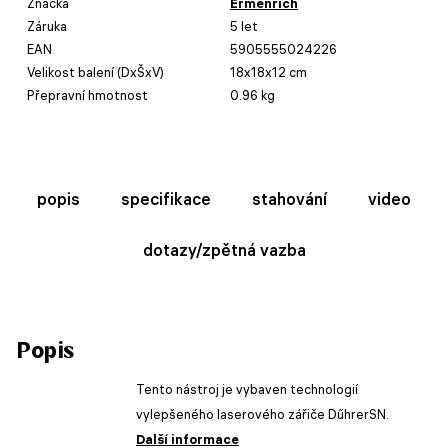
Značka
Ermenrich
Záruka
5 let
EAN
5905555024226
Velikost balení (DxŠxV)
18x18x12 cm
Přepravní hmotnost
0.96 kg
popis
specifikace
stahování
video
dotazy/zpětná vazba
Popis
Tento nástroj je vybaven technologií
vylepšeného laserového zářiče DűhrerSN.
Další informace