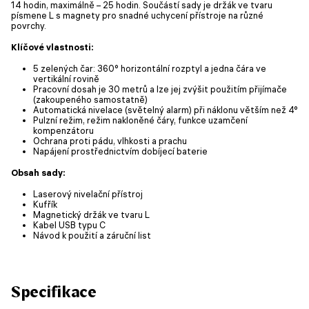
14 hodin, maximálně – 25 hodin. Součástí sady je držák ve tvaru
písmene L s magnety pro snadné uchycení přístroje na různé
povrchy.
Klíčové vlastnosti:
5 zelených čar: 360° horizontální rozptyl a jedna čára ve
vertikální rovině
Pracovní dosah je 30 metrů a lze jej zvýšit použitím přijímače
(zakoupeného samostatně)
Automatická nivelace (světelný alarm) při náklonu větším než 4°
Pulzní režim, režim nakloněné čáry, funkce uzamčení
kompenzátoru
Ochrana proti pádu, vlhkosti a prachu
Napájení prostřednictvím dobíjecí baterie
Obsah sady:
Laserový nivelační přístroj
Kufřík
Magnetický držák ve tvaru L
Kabel USB typu C
Návod k použití a záruční list
Specifikace