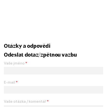
Otázky a odpovědi
Odeslat dotaz/zpětnou vazbu
Vaše jméno
*
E-mail
*
Vaše otázka / komentář
*