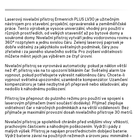
Laserový nivelační přístroj Ermenrich PLUS LV30 je užitečným
nástrojem pro stavební, projekční, opravárenské a zeměměřičské
práce. Tento výrobek je vysoce univerzální, vhodný pro použití v
různých prostředích, od velkých stavenišť až po bytové domy a
soukromé domy. Nivelační přístroj vytváří jednu vodorovnou rovinu s
360° rozptylem a jednu svislou čáru. Zelený laserový paprsek je
dobře viditelný za jakýchkoliv světelných podmínek, čáry jsou
zřetelné i za jasného slunečního světla. Pro zvýšení viditelnosti
můžete měnit jejich jas výběrem ze čtyř úrovní.
Nivelační přístroj se vyrovnává automaticky: pokud je náklon větší
než 4°, přístroj vás na to upozorní blikáním čar. Světelný alarm lze
vypnout, pokud potřebujete vykreslit nakloněnou čáru. Chcete-li
vypnout světelná upozornění, uzamkněte kompenzátor. Uzamčení
kompenzátoru je také nezbytné při přepravě nebo skladování, aby
nedošlo k náhodnému poškození.
Přístroj lze přepnout do pulzního režimu pro použití ve spojení s
laserovým přijímačem (není součástí dodávky). Přijímač zlepšuje
viditelnost čar v náročných podmínkách a na větší vzdálenosti. Bez
přijímače je maximální provozní dosah nivelačního přístroje 30 metrů.
Nivelační přístroj je spolehlivě chráněn před vnějšími vlivy: vlhkostí,
prachovými částicemi a náhodným poškozením. Vydrží i pády z
malých výšek. Přístroj je napájen prostřednictvím dobíjecí baterie.
Výdrž baterie závisí na použitých režimech a úrovni jasu: minimálně –