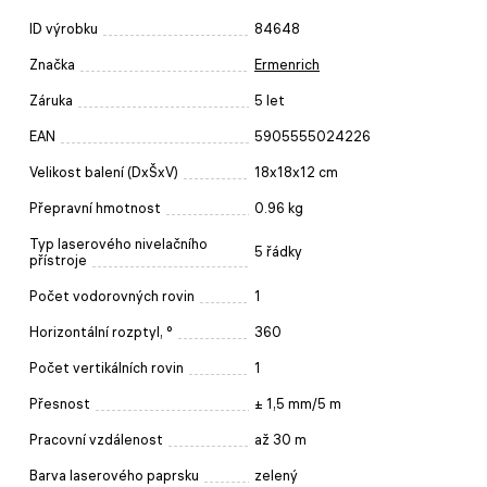
ID výrobku
84648
Značka
Ermenrich
Záruka
5 let
EAN
5905555024226
Velikost balení (DxŠxV)
18x18x12 cm
Přepravní hmotnost
0.96 kg
Typ laserového nivelačního
5 řádky
přístroje
Počet vodorovných rovin
1
Horizontální rozptyl, °
360
Počet vertikálních rovin
1
Přesnost
± 1,5 mm/5 m
Pracovní vzdálenost
až 30 m
Barva laserového paprsku
zelený