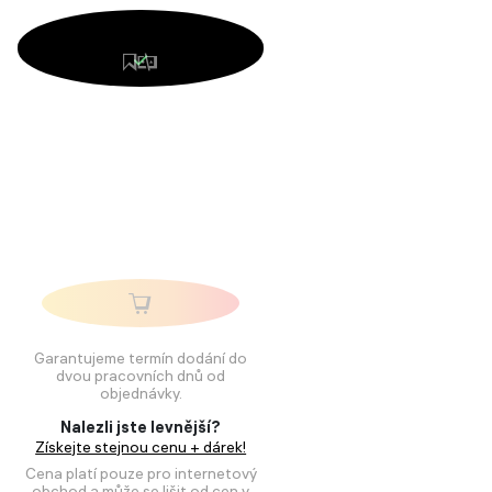
Garantujeme termín dodání do
dvou pracovních dnů od
objednávky.
Nalezli jste levnější?
Získejte stejnou cenu + dárek!
Cena platí pouze pro internetový
obchod a může se lišit od cen v