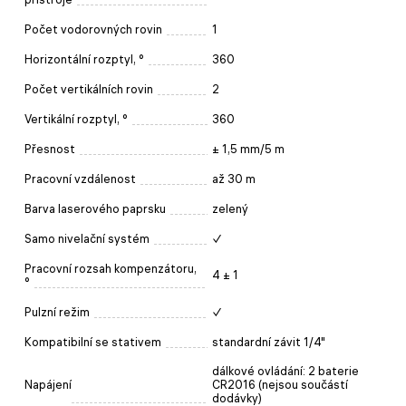
Počet vodorovných rovin
1
Horizontální rozptyl, °
360
Počet vertikálních rovin
2
Vertikální rozptyl, °
360
Přesnost
± 1,5 mm/5 m
Pracovní vzdálenost
až 30 m
Barva laserového paprsku
zelený
Samo nivelační systém
✓
Pracovní rozsah kompenzátoru,
4 ± 1
°
Pulzní režim
✓
Kompatibilní se stativem
standardní závit 1/4"
dálkové ovládání: 2 baterie
Napájení
CR2016 (nejsou součástí
dodávky)