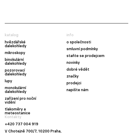
katalog
info
hvězdářské
o společnosti
dalekohledy
smluvní podmínky
mikroskopy
staňte se prodejcem
binokulární
novinky
dalekohledy
dobré vědět
pozorovací
dalekohledy
značky
lupy
prodejci
monokulární
napište nám
dalekohledy
zařízení pro noční
vidění
tlakoměry a
meteostanice
Kontakty
+420 737 004 919
V Chotejně 700/7, 10200 Praha,