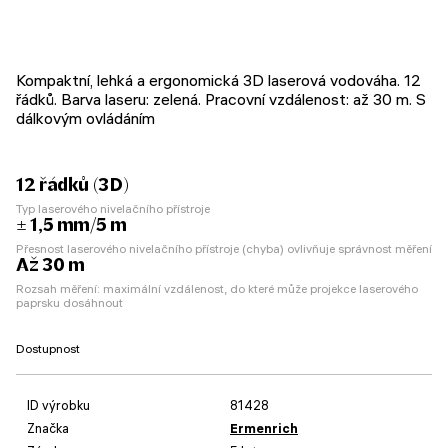
Kompaktní, lehká a ergonomická 3D laserová vodováha. 12
řádků. Barva laseru: zelená. Pracovní vzdálenost: až 30 m. S
dálkovým ovládáním
12 řádků (3D)
Typ laserového nivelačního přístroje
± 1,5 mm/5 m
Přesnost laserového nivelačního přístroje (chyba) ovlivňuje správnost měření
Až 30 m
Rozsah měření: maximální vzdálenost, do které může projekce laserového
paprsku dosáhnout
Dostupnost
ID výrobku
81428
Značka
Ermenrich