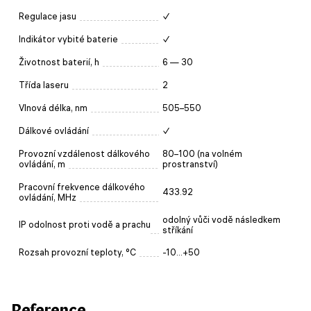
Regulace jasu
✓
Indikátor vybité baterie
✓
Životnost baterií, h
6 — 30
Třída laseru
2
Vlnová délka, nm
505–550
Dálkové ovládání
✓
Provozní vzdálenost dálkového
80–100 (na volném
ovládání, m
prostranství)
Pracovní frekvence dálkového
433.92
ovládání, MHz
odolný vůči vodě následkem
IP odolnost proti vodě a prachu
stříkání
Rozsah provozní teploty, °C
-10...+50
Reference