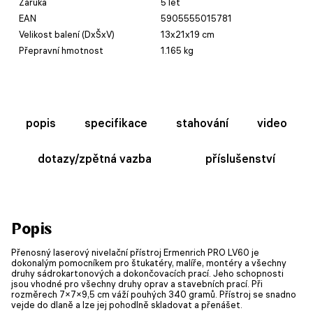
Záruka
5 let
EAN
5905555015781
Velikost balení (DxŠxV)
13x21x19 cm
Přepravní hmotnost
1.165 kg
popis
specifikace
stahování
video
dotazy/zpětná vazba
příslušenství
Popis
Přenosný laserový nivelační přístroj Ermenrich PRO LV60 je
dokonalým pomocníkem pro štukatéry, malíře, montéry a všechny
druhy sádrokartonových a dokončovacích prací. Jeho schopnosti
jsou vhodné pro všechny druhy oprav a stavebních prací. Při
rozměrech 7×7×9,5 cm váží pouhých 340 gramů. Přístroj se snadno
vejde do dlaně a lze jej pohodlně skladovat a přenášet.