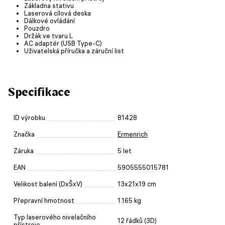
Základna stativu
Laserová cílová deska
Dálkové ovládání
Pouzdro
Držák ve tvaru L
AC adaptér (USB Type-C)
Uživatelská příručka a záruční list
Specifikace
ID výrobku
81428
Značka
Ermenrich
Záruka
5 let
EAN
5905555015781
Velikost balení (DxŠxV)
13x21x19 cm
Přepravní hmotnost
1.165 kg
Typ laserového nivelačního
12 řádků (3D)
přístroje