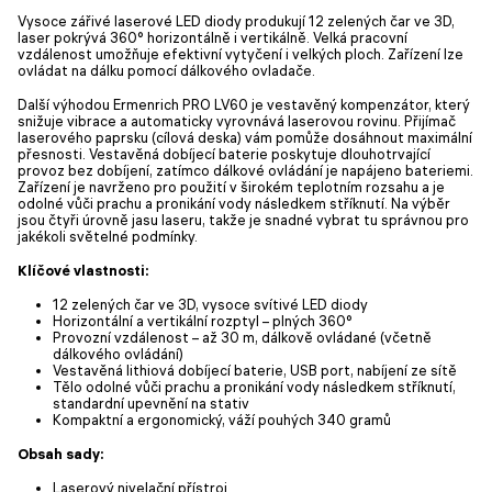
Vysoce zářivé laserové LED diody produkují 12 zelených čar ve 3D,
laser pokrývá 360° horizontálně i vertikálně. Velká pracovní
vzdálenost umožňuje efektivní vytyčení i velkých ploch. Zařízení lze
ovládat na dálku pomocí dálkového ovladače.
Další výhodou Ermenrich PRO LV60 je vestavěný kompenzátor, který
snižuje vibrace a automaticky vyrovnává laserovou rovinu. Přijímač
laserového paprsku (cílová deska) vám pomůže dosáhnout maximální
přesnosti. Vestavěná dobíjecí baterie poskytuje dlouhotrvající
provoz bez dobíjení, zatímco dálkové ovládání je napájeno bateriemi.
Zařízení je navrženo pro použití v širokém teplotním rozsahu a je
odolné vůči prachu a pronikání vody následkem stříknutí. Na výběr
jsou čtyři úrovně jasu laseru, takže je snadné vybrat tu správnou pro
jakékoli světelné podmínky.
Klíčové vlastnosti:
12 zelených čar ve 3D, vysoce svítivé LED diody
Horizontální a vertikální rozptyl – plných 360°
Provozní vzdálenost – až 30 m, dálkově ovládané (včetně
dálkového ovládání)
Vestavěná lithiová dobíjecí baterie, USB port, nabíjení ze sítě
Tělo odolné vůči prachu a pronikání vody následkem stříknutí,
standardní upevnění na stativ
Kompaktní a ergonomický, váží pouhých 340 gramů
Obsah sady:
Laserový nivelační přístroj