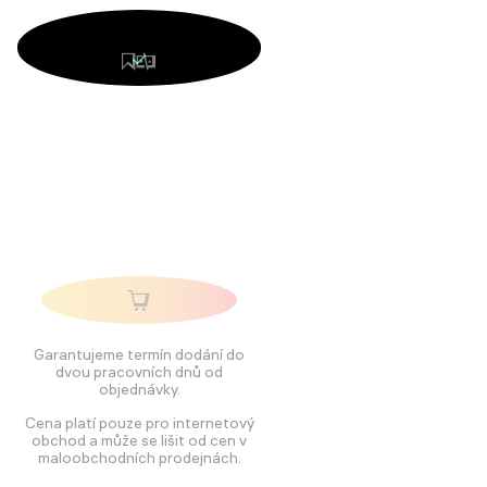
Garantujeme termín dodání do
dvou pracovních dnů od
objednávky.
Cena platí pouze pro internetový
obchod a může se lišit od cen v
maloobchodních prodejnách.