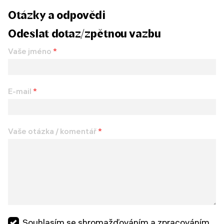
Otázky a odpovědi
Odeslat dotaz/zpětnou vazbu
Vaše jméno
*
E-mail
*
Vaše otázka / komentář
*
Souhlasím se shromažďováním a zpracováním