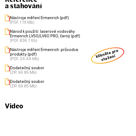
a stahování
Nástroje měření Ermenrich (pdf)
(PDF, 1.19 Mb)
Návod k použití: laserové vodováhy
Ermenrich LV50/LV60 PRO, černý (pdf)
(PDF, 836.7 Kb)
Nástroje měření Ermenrich: průvodce
klikněte pro
produkty (pdf)
stažení
(PDF, 24.44 Mb)
Dodatečný soubor
(ZIP, 66.85 Mb)
Dodatečný soubor
(ZIP, 66.85 Mb)
Video