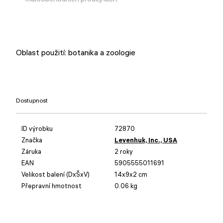
Oblast použití: botanika a zoologie
Dostupnost
ID výrobku
72870
Značka
Levenhuk, Inc., USA
Záruka
2 roky
EAN
5905555011691
Velikost balení (DxŠxV)
14x9x2 cm
Přepravní hmotnost
0.06 kg