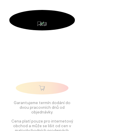
Garantujeme termín dodání do
dvou pracovních dnů od
objednávky.
Cena platí pouze pro internetový
obchod a může se lišit od cen v
maloobchodních prodejnách.