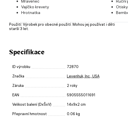
Mravenec
Ruční 
Vajíčko krevety
Otisky
Hrotnatka
Bemb
Použití: Výrobek pro obecné použití. Mohou jej používat i děti
starší 3 let.
Specifikace
ID výrobku
72870
Značka
Levenhuk, Inc., USA
Záruka
2 roky
EAN
5905555011691
Velikost balení (DxŠxV)
14x9x2 cm
Přepravní hmotnost
0.06 kg