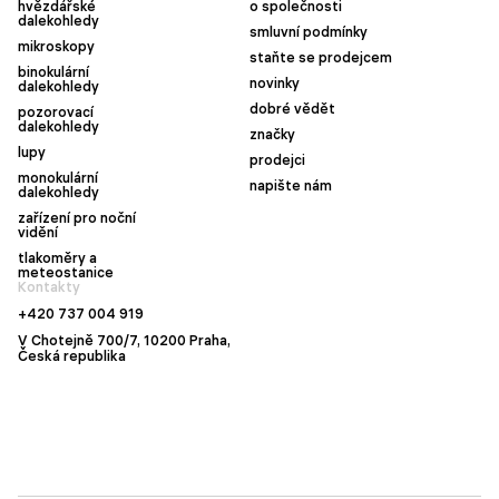
hvězdářské
o společnosti
dalekohledy
smluvní podmínky
mikroskopy
staňte se prodejcem
binokulární
novinky
dalekohledy
dobré vědět
pozorovací
dalekohledy
značky
lupy
prodejci
monokulární
napište nám
dalekohledy
zařízení pro noční
vidění
tlakoměry a
meteostanice
Kontakty
+420 737 004 919
V Chotejně 700/7, 10200 Praha,
Česká republika