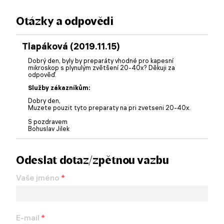
Otázky a odpovědi
Tlapáková (2019.11.15)
Dobrý den, byly by preparáty vhodné pro kapesní
mikroskop s plynulým zvětšení 20-40x? Děkuji za
odpověď.
Služby zákazníkům:
Dobry den,
Muzete pouzit tyto preparaty na pri zvetseni 20-40x.
S pozdravem
Bohuslav Jilek
Odeslat dotaz/zpětnou vazbu
Vaše jméno
*
E-mail
*