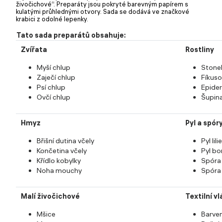
živočichové“. Preparáty jsou pokryté barevným papírem s
kulatými průhlednými otvory. Sada se dodává ve značkové
krabici z odolné lepenky.
Tato sada preparátů obsahuje:
Zvířata
Rostliny
Myší chlup
Stone
Zaječí chlup
Fíkusov
Psí chlup
Epider
Ovčí chlup
Šupina
Hmyz
Pyl a spór
Břišní dutina včely
Pyl lilie
Končetina včely
Pyl bo
Křídlo kobylky
Spóra 
Noha mouchy
Spóra
Malí živočichové
Textilní v
Mšice
Barven