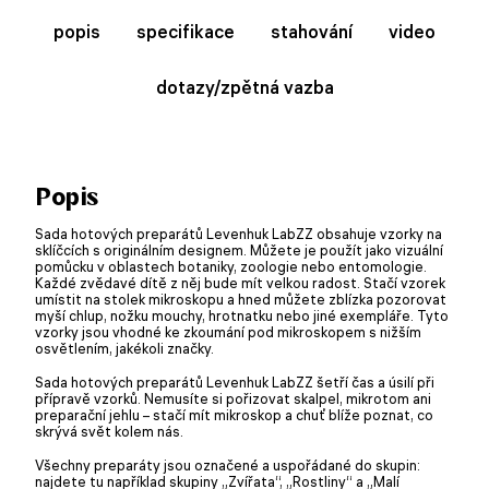
popis
specifikace
stahování
video
dotazy/zpětná vazba
Popis
Sada hotových preparátů Levenhuk LabZZ obsahuje vzorky na
sklíčcích s originálním designem. Můžete je použít jako vizuální
pomůcku v oblastech botaniky, zoologie nebo entomologie.
Každé zvědavé dítě z něj bude mít velkou radost. Stačí vzorek
umístit na stolek mikroskopu a hned můžete zblízka pozorovat
myší chlup, nožku mouchy, hrotnatku nebo jiné exempláře. Tyto
vzorky jsou vhodné ke zkoumání pod mikroskopem s nižším
osvětlením, jakékoli značky.
Sada hotových preparátů Levenhuk LabZZ šetří čas a úsilí při
přípravě vzorků. Nemusíte si pořizovat skalpel, mikrotom ani
preparační jehlu – stačí mít mikroskop a chuť blíže poznat, co
skrývá svět kolem nás.
Všechny preparáty jsou označené a uspořádané do skupin:
najdete tu například skupiny „Zvířata“, „Rostliny“ a „Malí