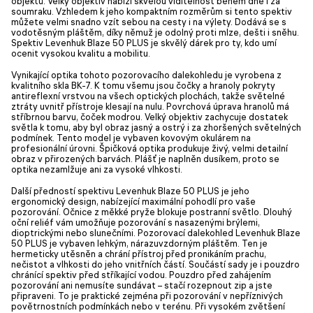
objektů. Velký objektiv nabízí skvělou viditelnost během dne i za
soumraku. Vzhledem k jeho kompaktním rozměrům si tento spektiv
můžete velmi snadno vzít sebou na cesty i na výlety. Dodává se s
vodotěsným pláštěm, díky němuž je odolný proti mlze, dešti i sněhu.
Spektiv Levenhuk Blaze 50 PLUS je skvělý dárek pro ty, kdo umí
ocenit vysokou kvalitu a mobilitu.
Vynikající optika tohoto pozorovacího dalekohledu je vyrobena z
kvalitního skla BK-7. K tomu všemu jsou čočky a hranoly pokryty
antireflexní vrstvou na všech optických plochách, takže světelné
ztráty uvnitř přístroje klesají na nulu. Povrchová úprava hranolů má
stříbrnou barvu, čoček modrou. Velký objektiv zachycuje dostatek
světla k tomu, aby byl obraz jasný a ostrý i za zhoršených světelných
podmínek. Tento model je vybaven kovovým okulárem na
profesionální úrovni. Špičková optika produkuje živý, velmi detailní
obraz v přirozených barvách. Plášť je naplněn dusíkem, proto se
optika nezamlžuje ani za vysoké vlhkosti.
Další předností spektivu Levenhuk Blaze 50 PLUS je jeho
ergonomický design, nabízející maximální pohodlí pro vaše
pozorování. Očnice z měkké pryže blokuje postranní světlo. Dlouhý
oční reliéf vám umožňuje pozorování s nasazenými brýlemi,
dioptrickými nebo slunečními. Pozorovací dalekohled Levenhuk Blaze
50 PLUS je vybaven lehkým, nárazuvzdorným pláštěm. Ten je
hermeticky utěsněn a chrání přístroj před pronikáním prachu,
nečistot a vlhkosti do jeho vnitřních částí. Součástí sady je i pouzdro
chránící spektiv před stříkající vodou. Pouzdro před zahájením
pozorování ani nemusíte sundávat – stačí rozepnout zip a jste
připraveni. To je praktické zejména při pozorování v nepříznivých
povětrnostních podmínkách nebo v terénu. Při vysokém zvětšení