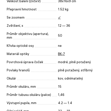
Velikost balení (DxŠxV)
38x16x9 cm
Přepravní hmotnost
1.52 kg
Se zoomem
✓
Zvětšení, x
12 — 36
Průměr objektivu (apertura),
50
mm
Křivka optické osy
ne
Materiál optiky
BK-7
Povrchová úprava čoček
modré, plně potažený
Povlaky hranolů
plně potažený, stříbrný
Okulár
kov, odnímatelný
Průměr okuláru, mm
15
Průměr tubusu okuláru (palce)
1,46
Výstupní pupila, mm
4.2 — 1.4