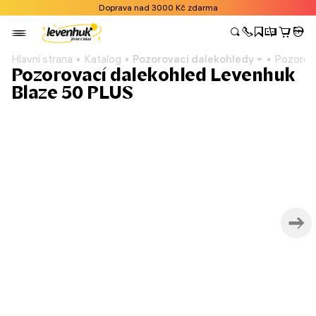
Doprava nad 3000 Kč zdarma
Hlavní strana
Katalog
Pozorovací dalekohledy
Pozorov
Pozorovací dalekohled Levenhuk
Blaze 50 PLUS