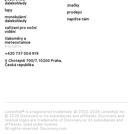
dalekohledy
značky
lupy
prodejci
monokulární
napište nám
dalekohledy
zařízení pro noční
vidění
tlakoměry a
meteostanice
Kontakty
+420 737 004 919
V Chotejně 700/7, 10200 Praha,
Česká republika
Levenhuk® is a registered trademark. © 2002–2026 Levenhuk, Inc.
© 2026 Discovery or its subsidiaries and affiliates. Discovery and
related logos are trademarks of Discovery or its subsidiaries and
affiliates, used under license.
All rights reserved. Discovery.com