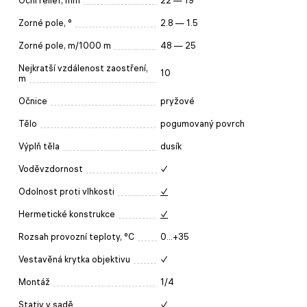
Oční reliéf, mm
22 — 19
Zorné pole, °
2.8 — 1.5
Zorné pole, m/1000 m
48 — 25
Nejkratší vzdálenost zaostření,
10
m
Očnice
pryžové
Tělo
pogumovaný povrch
Výplň těla
dusík
Voděvzdornost
✓
Odolnost proti vlhkosti
✓
Hermetické konstrukce
✓
Rozsah provozní teploty, °C
0...+35
Vestavěná krytka objektivu
✓
Montáž
1/4
Stativ v sadě
✓