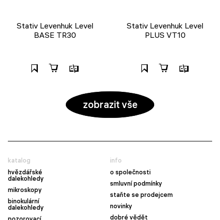
Stativ Levenhuk Level
Stativ Levenhuk Level
BASE TR30
PLUS VT10
zobrazit vše
katalog
info
hvězdářské
o společnosti
dalekohledy
smluvní podmínky
mikroskopy
staňte se prodejcem
binokulární
novinky
dalekohledy
dobré vědět
pozorovací