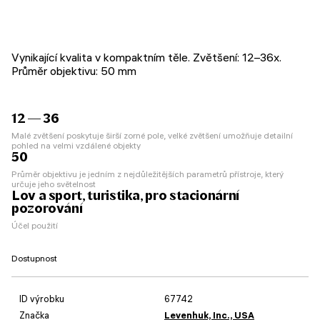
Vynikající kvalita v kompaktním těle. Zvětšení: 12–36x.
Průměr objektivu: 50 mm
12 — 36
Malé zvětšení poskytuje širší zorné pole, velké zvětšení umožňuje detailní
pohled na velmi vzdálené objekty
50
Průměr objektivu je jedním z nejdůležitějších parametrů přístroje, který
určuje jeho světelnost
Lov a sport, turistika, pro stacionární
pozorování
Účel použití
Dostupnost
ID výrobku
67742
Značka
Levenhuk, Inc., USA