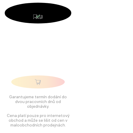
Garantujeme termín dodání do
dvou pracovních dnů od
objednávky.
Cena platí pouze pro internetový
obchod a může se lišit od cen v
maloobchodních prodejnách.