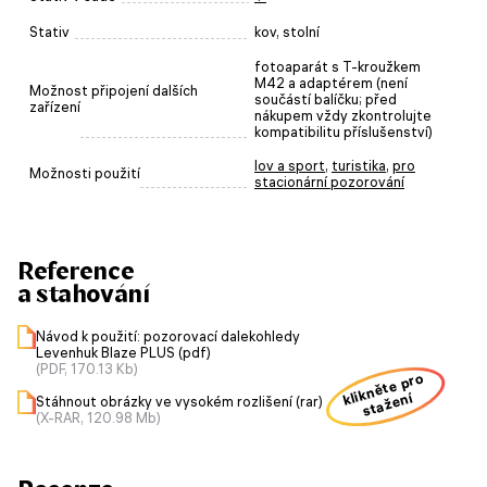
Stativ
kov, stolní
fotoaparát s T-kroužkem
M42 a adaptérem (není
Možnost připojení dalších
součástí balíčku; před
zařízení
nákupem vždy zkontrolujte
kompatibilitu příslušenství)
lov a sport
,
turistika
,
pro
Možnosti použití
stacionární pozorování
Reference
a stahování
Návod k použití: pozorovací dalekohledy
Levenhuk Blaze PLUS (pdf)
(PDF, 170.13 Kb)
klikněte pro
stažení
Stáhnout obrázky ve vysokém rozlišení (rar)
(X-RAR, 120.98 Mb)