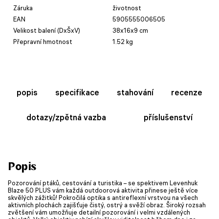
Záruka
životnost
EAN
5905555006505
Velikost balení (DxŠxV)
38x16x9 cm
Přepravní hmotnost
1.52 kg
popis
specifikace
stahování
recenze
dotazy/zpětná vazba
příslušenství
Popis
Pozorování ptáků, cestování a turistika – se spektivem Levenhuk
Blaze 50 PLUS vám každá outdoorová aktivita přinese ještě více
skvělých zážitků! Pokročilá optika s antireflexní vrstvou na všech
aktivních plochách zajišťuje čistý, ostrý a svěží obraz. Široký rozsah
zvětšení vám umožňuje detailní pozorování i velmi vzdálených