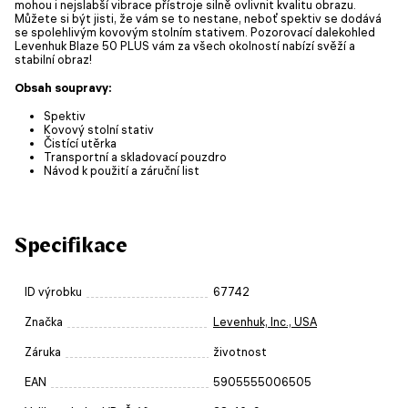
mohou i nejslabší vibrace přístroje silně ovlivnit kvalitu obrazu.
Můžete si být jisti, že vám se to nestane, neboť spektiv se dodává
se spolehlivým kovovým stolním stativem. Pozorovací dalekohled
Levenhuk Blaze 50 PLUS vám za všech okolností nabízí svěží a
stabilní obraz!
Obsah soupravy:
Spektiv
Kovový stolní stativ
Čistící utěrka
Transportní a skladovací pouzdro
Návod k použití a záruční list
Specifikace
ID výrobku
67742
Značka
Levenhuk, Inc., USA
Záruka
životnost
EAN
5905555006505