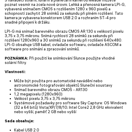
poznat vesmír na zcela nové úrovni. Lehká a přenosná kamera LPI-G,
vybavená snímačem CMOS s rozlišením 1280 x 960 pixelů a
schopností zachytit 28 snímků za sekundu při plném rozlišení. Tato
kamera je vybavena konektorem USB 2.0 a rozhraním ST-4 pro
snadné připojení k držáku.
LPI-G má snímač barevného obrazu CMOS AR 130 s velikostí pixelu
3,75 x 3,75 mikronu. Snímá rychlostí 28 snímků za sekundu při
rozlišení 1280x960 a 30 snímků za sekundu při rozlišení 640x480.
LPI-G obsahuje USB kabel, ovladače softwaru, ovladače ASCOM a
software pro snímání a zpracování snímků.
POZNÁMKA:
Při použití ke snímkování Slunce použijte vhodné
solární filtry.
Vlastnosti:
Může být použita pro automatické navádění nebo
astronomické fotografování objektů Sluneční soustavy
Snímač barevného obrazu CMOS - AR130
1,2 megapixelu (1280x960)
Velikost pixelu 3,75 x 3,75 mikronu
Systémové požadavky pro software Sky Capture: OS Windows
(32 a 64 bitů) Vista/XP/7/8/10; Intel Core2 2,8 GHz ekvivalent
nebo vyšší, paměť 2 GB nebo vyšší
Sada obsahuje:
Kabel USB 2.0