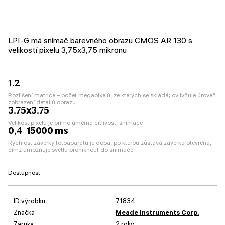
LPI-G má snímač barevného obrazu CMOS AR 130 s
velikostí pixelu 3,75x3,75 mikronu
1.2
Rozlišení matrice – počet megapixelů, ze kterých se skládá; ovlivňuje úroveň
zobrazení detailů obrazu
3.75x3.75
Velikost pixelu je přímo úměrná citlivosti snímače
0,4–15000 ms
Rychlost závěrky fotoaparátu je doba, po kterou zůstává závěrka otevřená,
čímž umožňuje světlu proniknout do snímače
Dostupnost
ID výrobku
71834
Značka
Meade Instruments Corp.
Záruka
2 roky