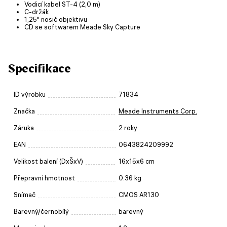
Vodicí kabel ST-4 (2,0 m)
C-držák
1,25" nosič objektivu
CD se softwarem Meade Sky Capture
Specifikace
ID výrobku
71834
Značka
Meade Instruments Corp.
Záruka
2 roky
EAN
0643824209992
Velikost balení (DxŠxV)
16x15x6 cm
Přepravní hmotnost
0.36 kg
Snímač
CMOS AR130
Barevný/černobílý
barevný