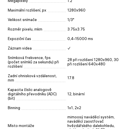
Megapixely
1.2
Maximální rozlišení, px
1280x960
Velikost snímače
1/3"
Rozměr pixelu, mkm
3.75x3.75
Expoziční čas
0,4–15000 ms
Záznam videa
✓
Snímková frekvence, fps
28 při rozlišení 1280x960, 30
(počet snímků za sekundu) při
při rozlišení 640x480
rozlišení
Zadní ohnisková vzdálenost,
17.8
mm
Kapacita číslic analogově
digitálního převodníku (ADC)
12, binární
(bit)
Binning
1х1, 2х2
mimoosý naváděcí systém,
naváděcí zaostřovač
Místo montáže
hvězdářského dalekohledu,