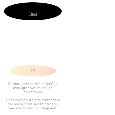
Garantujeme termín dodání do
dvou pracovních dnů od
objednávky.
Cena platí pouze pro internetový
obchod a může se lišit od cen v
maloobchodních prodejnách.