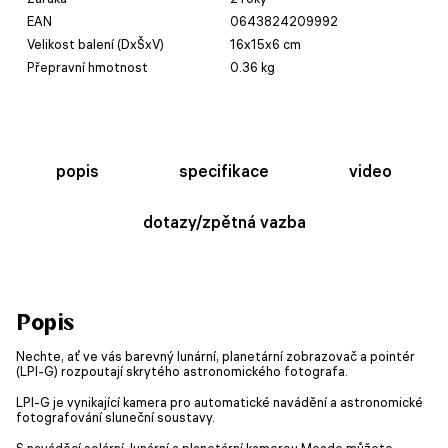
EAN
0643824209992
Velikost balení (DxŠxV)
16x15x6 cm
Přepravní hmotnost
0.36 kg
popis
specifikace
video
dotazy/zpětná vazba
Popis
Nechte, ať ve vás barevný lunární, planetární zobrazovač a pointér
(LPI-G) rozpoutají skrytého astronomického fotografa.
LPI-G je vynikající kamera pro automatické navádění a astronomické
fotografování sluneční soustavy.
S naváděcí solární, lunární a planetární kamerou Meade můžete