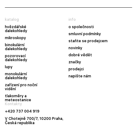
katalog
info
hvězdářské
o společnosti
dalekohledy
smluvní podmínky
mikroskopy
staňte se prodejcem
binokulární
novinky
dalekohledy
dobré vědět
pozorovací
dalekohledy
značky
lupy
prodejci
monokulární
napište nám
dalekohledy
zařízení pro noční
vidění
tlakoměry a
meteostanice
Kontakty
+420 737 004 919
V Chotejně 700/7, 10200 Praha,
Česká republika