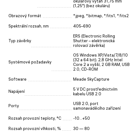
okulárový výtah 31,75 mm
(1,25") (bez okuláru)
Obrazový formát
*.jpeg, *.bitmap, *.fits1, *.fits2
Spektrální rozsah, nm
405–690
ERS (Electronic Rolling
Typ závěrky
Shutter – elektronická
rolovací závěrka)
OS Windows XP/Vista/7/8/10
(32 a 64 bit); 2,8 GHz Intel
Systémové požadavky
Core 2 a vyšší, 2 GB RAM, USB
2.0, CD-ROM
Software
Meade SkyCapture
5 V DC prostřednictvím
Napájení
kabelu USB 2.0
USB 2.0, port
Porty
samonaváděcího zařízení
Rozsah provozní teploty, °C
-10...+50
Rozsah provozní vlhkosti, %
30 — 80