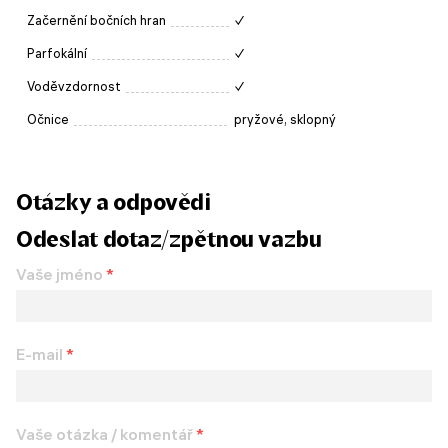
Začernění bočních hran
✓
Parfokální
✓
Voděvzdornost
✓
Očnice
pryžové, sklopný
Otázky a odpovědi
Odeslat dotaz/zpětnou vazbu
Vaše jméno
*
E-mail
*
Vaše otázka / komentář
*