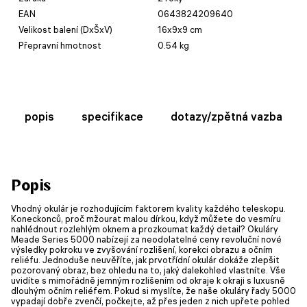
EAN
0643824209640
Velikost balení (DxŠxV)
16x9x9 cm
Přepravní hmotnost
0.54 kg
popis
specifikace
dotazy/zpětná vazba
Popis
Vhodný okulár je rozhodujícím faktorem kvality každého teleskopu.
Koneckonců, proč mžourat malou dírkou, když můžete do vesmíru
nahlédnout rozlehlým oknem a prozkoumat každý detail? Okuláry
Meade Series 5000 nabízejí za neodolatelné ceny revoluční nové
výsledky pokroku ve zvyšování rozlišení, korekci obrazu a očním
reliéfu. Jednoduše neuvěříte, jak prvotřídní okulár dokáže zlepšit
pozorovaný obraz, bez ohledu na to, jaký dalekohled vlastníte. Vše
uvidíte s mimořádně jemným rozlišením od okraje k okraji s luxusně
dlouhým očním reliéfem. Pokud si myslíte, že naše okuláry řady 5000
vypadají dobře zvenčí, počkejte, až přes jeden z nich upřete pohled