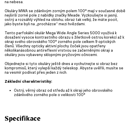
na nebesa.
Okuláry MWA se zdánlivým zorným polem 100° mají v současné době
nejširší zorné pole z nabídky značky Meade. Vyzkoušejte si jasný,
ostrý a rozsáhlý výhled na oblohu; obraz tak velký, že máte pocit,
jako byste byli na „procházce“ mezi hvězdami.
Tento parfokální okulár Mega Wide Angle Series 5000 využívá k
dosažení vysoce kontrastního obrazu s žiletkově ostrou korekcí až k
okraji svého obrovského 100° zorného pole celkem 9 optických
členů. Všechny opticky aktivní plochy čoček jsou opatřeny
několikanásobnou antireflexní vrstvou se začerněnými okraji a
okuláry jsou vybaveny sklopnými pryžovými očnicemi.
Objednejte si tyto okuláry ještě dnes a vychutnejte si obraz bez
kompromisů, který vylepší každý teleskop. Abyste uvěřili, musíte se
na vesmír podívat přes jeden z nich.
Základní charakteristiky:
Ostrý, věrný obraz od středu až k okraji jeho obrovského
zdánlivého zorného pole o velikosti 100°
Specifikace