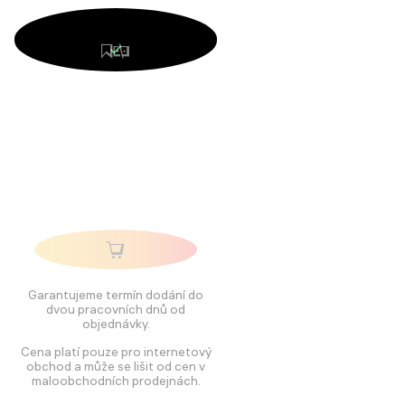
Garantujeme termín dodání do
dvou pracovních dnů od
objednávky.
Cena platí pouze pro internetový
obchod a může se lišit od cen v
maloobchodních prodejnách.