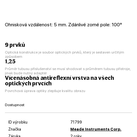
Ohnisková vzdálenost: 5 mm. Zdánlivé zorné pole: 100°
9 prvků
Optická konstrukce je soubor optických prvků, který je sestaven určitým
způsobem
1,25
Průměr tubusu příslušenství se musí shodovat s průměrem tubusu přístroje,
jinak bude nutný adaptér
Vícenásobná antireflexní vrstva na všech
optických prvcích
Povrchová úprava optiky zlepšuje kvalitu obrazu
Dostupnost
ID výrobku
71799
Značka
Meade Instruments Corp.
Záruka
2 roky