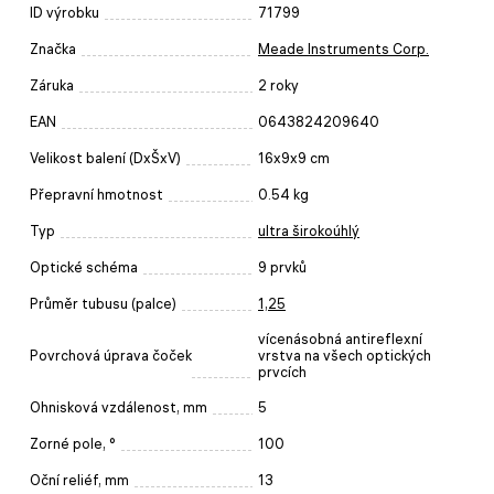
ID výrobku
71799
Značka
Meade Instruments Corp.
Záruka
2 roky
EAN
0643824209640
Velikost balení (DxŠxV)
16x9x9 cm
Přepravní hmotnost
0.54 kg
Typ
ultra širokoúhlý
Optické schéma
9 prvků
Průměr tubusu (palce)
1,25
vícenásobná antireflexní
Povrchová úprava čoček
vrstva na všech optických
prvcích
Ohnisková vzdálenost, mm
5
Zorné pole, °
100
Oční reliéf, mm
13