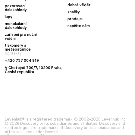
dobré vědět
pozorovací
dalekohledy
značky
lupy
prodejci
monokulární
napište nám
dalekohledy
zařízení pro noční
vidění
tlakoměry a
meteostanice
Kontakty
+420 737 004 919
V Chotejně 700/7, 10200 Praha,
Česká republika
Levenhuk® is a registered trademark. © 2002–2026 Levenhuk, Inc.
© 2026 Discovery or its subsidiaries and affiliates. Discovery and
related logos are trademarks of Discovery or its subsidiaries and
affiliates, used under license.