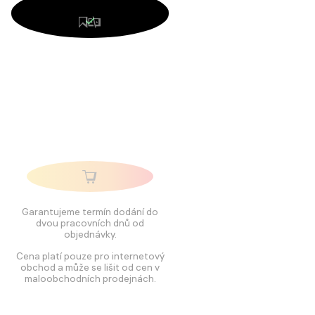
Garantujeme termín dodání do
dvou pracovních dnů od
objednávky.
Cena platí pouze pro internetový
obchod a může se lišit od cen v
maloobchodních prodejnách.