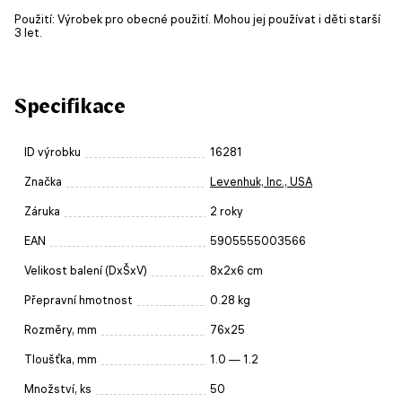
Použití: Výrobek pro obecné použití. Mohou jej používat i děti starší
3 let.
Specifikace
ID výrobku
16281
Značka
Levenhuk, Inc., USA
Záruka
2 roky
EAN
5905555003566
Velikost balení (DxŠxV)
8x2x6 cm
Přepravní hmotnost
0.28 kg
Rozměry, mm
76x25
Tloušťka, mm
1.0 — 1.2
Množství, ks
50