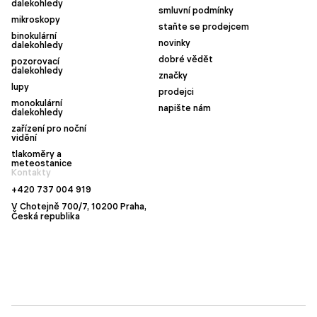
dalekohledy
smluvní podmínky
mikroskopy
staňte se prodejcem
binokulární
novinky
dalekohledy
dobré vědět
pozorovací
dalekohledy
značky
lupy
prodejci
monokulární
napište nám
dalekohledy
zařízení pro noční
vidění
tlakoměry a
meteostanice
Kontakty
+420 737 004 919
V Chotejně 700/7, 10200 Praha,
Česká republika