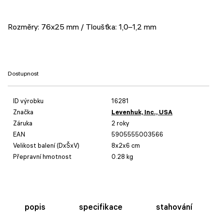
Rozměry: 76x25 mm / Tloušťka: 1,0–1,2 mm
Dostupnost
ID výrobku
16281
Značka
Levenhuk, Inc., USA
Záruka
2 roky
EAN
5905555003566
Velikost balení (DxŠxV)
8x2x6 cm
Přepravní hmotnost
0.28 kg
popis
specifikace
stahování