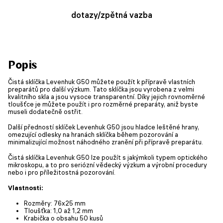
dotazy/zpětná vazba
Popis
Čistá sklíčka Levenhuk G50 můžete použít k přípravě vlastních
preparátů pro další výzkum. Tato sklíčka jsou vyrobena z velmi
kvalitního skla a jsou vysoce transparentní. Díky jejich rovnoměrné
tloušťce je můžete použít i pro rozměrné preparáty, aniž byste
museli dodatečně ostřit.
Další předností sklíček Levenhuk G50 jsou hladce leštěné hrany,
omezující odlesky na hranách sklíčka během pozorování a
minimalizující možnost náhodného zranění při přípravě preparátu.
Čistá sklíčka Levenhuk G50 lze použít s jakýmkoli typem optického
mikroskopu, a to pro seriózní vědecký výzkum a výrobní procedury
nebo i pro příležitostná pozorování.
Vlastnosti:
Rozměry: 76х25 mm
Tloušťka: 1,0 až 1,2 mm
Krabička o obsahu 50 kusů