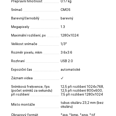
Přepravní hmotnost
0.17 kg
Snímač
CMOS
Barevný/černobílý
barevný
Megapixely
1.3
Maximální rozlišení, px
1280x1024
Velikost snímače
1/3"
Rozměr pixelu, mkm
3.6x3.6
Rozhraní
USB 2.0
Expoziční čas
automatické
Záznam videa
✓
Snímková frekvence, fps
12,5 při rozlišení 1024x768,
(počet snímků za sekundu)
12,5 při rozlišení 800x600,
při rozlišení
7,5 při rozlišení 1280x1024
tubus okuláru 23,2 mm (bez
Místo montáže
okuláru)
Obrazový formát
*.jpg, *.bmp, *.png, *.tif