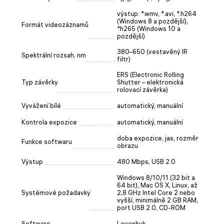
výstup: *.wmv, *.avi, *.h264
(Windows 8 a pozdější),
Formát videozáznamů
*h265 (Windows 10 a
pozdější)
380–650 (vestavěný IR
Spektrální rozsah, nm
filtr)
ERS (Electronic Rolling
Typ závěrky
Shutter – elektronická
rolovací závěrka)
Vyvážení bílé
automatický, manuální
Kontrola expozice
automatický, manuální
doba expozice, jas, rozměr
Funkce softwaru
obrazu
Výstup
480 Mbps, USB 2.0
Windows 8/10/11 (32 bit a
64 bit), Mac OS X, Linux, až
Systémové požadavky
2,8 GHz Intel Core 2 nebo
vyšší, minimálně 2 GB RAM,
port USB 2.0, CD-ROM
Software
Levenhuk