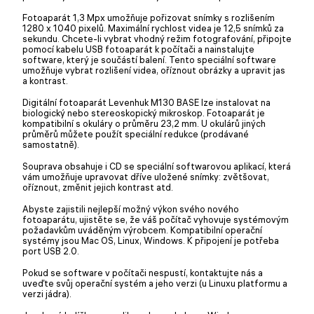
Fotoaparát 1,3 Mpx umožňuje pořizovat snímky s rozlišením
1280 x 1040 pixelů. Maximální rychlost videa je 12,5 snímků za
sekundu. Chcete-li vybrat vhodný režim fotografování, připojte
pomocí kabelu USB fotoaparát k počítači a nainstalujte
software, který je součástí balení. Tento speciální software
umožňuje vybrat rozlišení videa, oříznout obrázky a upravit jas
a kontrast.
Digitální fotoaparát Levenhuk M130 BASE lze instalovat na
biologický nebo stereoskopický mikroskop. Fotoaparát je
kompatibilní s okuláry o průměru 23,2 mm. U okulárů jiných
průměrů můžete použít speciální redukce (prodávané
samostatně).
Souprava obsahuje i CD se speciální softwarovou aplikací, která
vám umožňuje upravovat dříve uložené snímky: zvětšovat,
oříznout, změnit jejich kontrast atd.
Abyste zajistili nejlepší možný výkon svého nového
fotoaparátu, ujistěte se, že váš počítač vyhovuje systémovým
požadavkům uváděným výrobcem. Kompatibilní operační
systémy jsou Mac OS, Linux, Windows. K připojení je potřeba
port USB 2.0.
Pokud se software v počítači nespustí, kontaktujte nás a
uveďte svůj operační systém a jeho verzi (u Linuxu platformu a
verzi jádra).