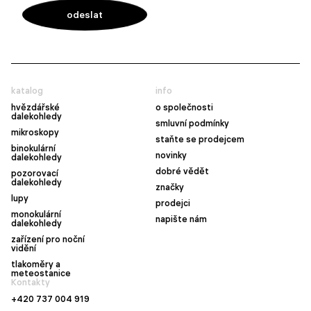
katalog
info
hvězdářské
o společnosti
dalekohledy
smluvní podmínky
mikroskopy
staňte se prodejcem
binokulární
novinky
dalekohledy
dobré vědět
pozorovací
dalekohledy
značky
lupy
prodejci
monokulární
napište nám
dalekohledy
zařízení pro noční
vidění
tlakoměry a
meteostanice
Kontakty
+420 737 004 919