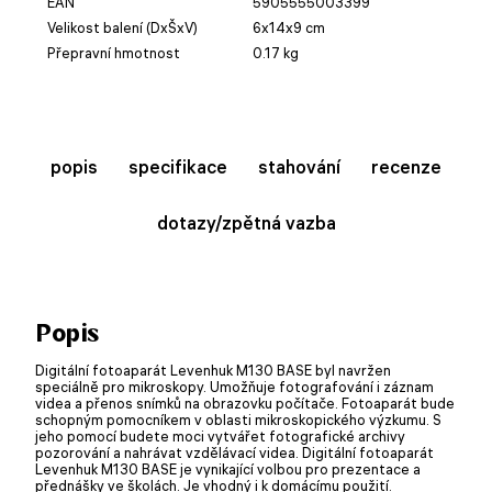
EAN
5905555003399
Velikost balení (DxŠxV)
6x14x9 cm
Přepravní hmotnost
0.17 kg
popis
specifikace
stahování
recenze
dotazy/zpětná vazba
Popis
Digitální fotoaparát Levenhuk M130 BASE byl navržen
speciálně pro mikroskopy. Umožňuje fotografování i záznam
videa a přenos snímků na obrazovku počítače. Fotoaparát bude
schopným pomocníkem v oblasti mikroskopického výzkumu. S
jeho pomocí budete moci vytvářet fotografické archivy
pozorování a nahrávat vzdělávací videa. Digitální fotoaparát
Levenhuk M130 BASE je vynikající volbou pro prezentace a
přednášky ve školách. Je vhodný i k domácímu použití.