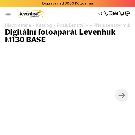
Doprava nad 3000 Kč zdarma
Hlavní strana
Katalog
Příslušenství
Příslušenství mikr
Digitální fotoaparát Levenhuk
M130 BASE