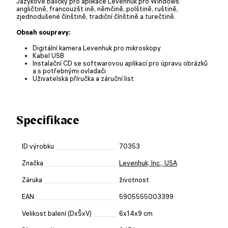
Jazykové balíčky pro aplikace Levenhuk pro Windows:
angličtině, francouzšt ině, němčině, polštině, ruštině,
zjednodušené čínštině, tradiční čínštině a turečtině.
Obsah soupravy:
Digitální kamera Levenhuk pro mikroskopy
Kabel USB
Instalační CD se softwarovou aplikací pro úpravu obrázků
a s potřebnými ovladači
Uživatelská příručka a záruční list
Specifikace
ID výrobku
70353
Značka
Levenhuk, Inc., USA
Záruka
životnost
EAN
5905555003399
Velikost balení (DxŠxV)
6x14x9 cm