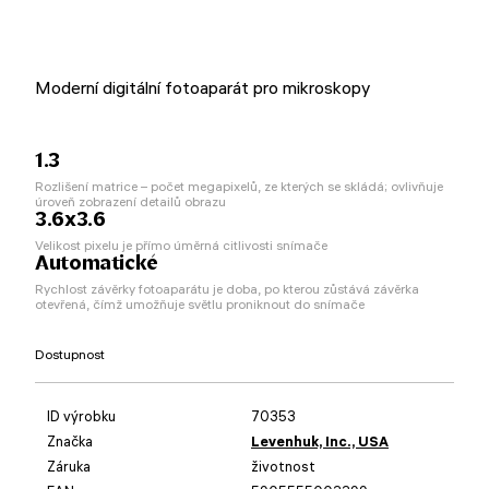
Moderní digitální fotoaparát pro mikroskopy
1.3
Rozlišení matrice – počet megapixelů, ze kterých se skládá; ovlivňuje
úroveň zobrazení detailů obrazu
3.6x3.6
Velikost pixelu je přímo úměrná citlivosti snímače
Automatické
Rychlost závěrky fotoaparátu je doba, po kterou zůstává závěrka
otevřená, čímž umožňuje světlu proniknout do snímače
Dostupnost
ID výrobku
70353
Značka
Levenhuk, Inc., USA
Záruka
životnost