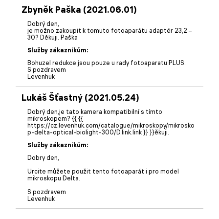
Zbyněk Paška (2021.06.01)
Dobrý den,
je možno zakoupit k tomuto fotoaparátu adaptér 23,2 –
30? Děkuji. Paška
Služby zákazníkům:
Bohuzel redukce jsou pouze u rady fotoaparatu PLUS.
S pozdravem
Levenhuk
Lukáš Šťastný (2021.05.24)
Dobrý den,je tato kamera kompatibilní s tímto
mikroskopem? {{ {{
https://cz.levenhuk.com/catalogue/mikroskopy/mikrosko
p-delta-optical-biolight-300/D.link.link }} }}ěkuji.
Služby zákazníkům:
Dobry den,
Urcite můžete použit tento fotoaparát i pro model
mikroskopu Delta.
S pozdravem
Levenhuk