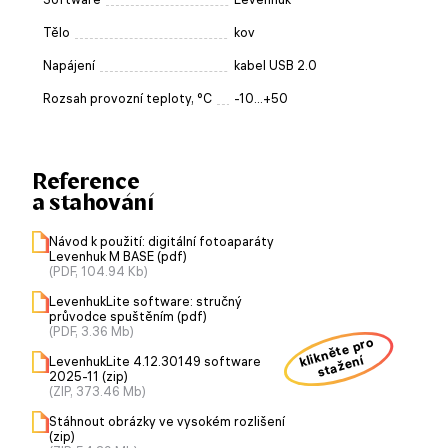
Tělo
kov
Napájení
kabel USB 2.0
Rozsah provozní teploty, °C
-10...+50
Reference
a stahování
Návod k použití: digitální fotoaparáty
Levenhuk M BASE (pdf)
(PDF, 104.94 Kb)
LevenhukLite software: stručný
průvodce spuštěním (pdf)
(PDF, 3.36 Mb)
klikněte pro
stažení
LevenhukLite 4.12.30149 software
2025-11 (zip)
(ZIP, 373.46 Mb)
Stáhnout obrázky ve vysokém rozlišení
(zip)