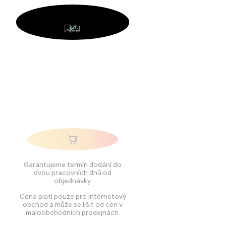
Garantujeme termín dodání do
dvou pracovních dnů od
objednávky.
Cena platí pouze pro internetový
obchod a může se lišit od cen v
maloobchodních prodejnách.