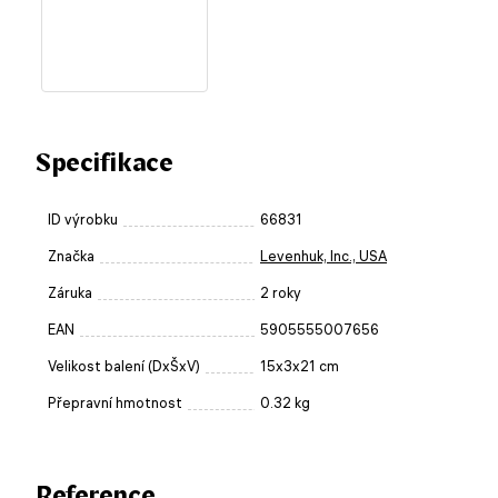
Specifikace
ID výrobku
66831
Značka
Levenhuk, Inc., USA
Záruka
2 roky
EAN
5905555007656
Velikost balení (DxŠxV)
15x3x21 cm
Přepravní hmotnost
0.32 kg
Reference