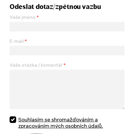
Odeslat dotaz/zpětnou vazbu
Vaše jméno
*
E-mail
*
Vaše otázka / komentář
*
Souhlasím se shromažďováním a
zpracováním mých osobních údajů.