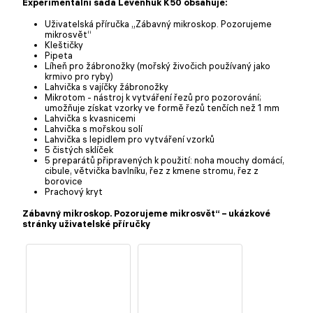
Experimentální sada Levenhuk K50 obsahuje:
Uživatelská příručka „Zábavný mikroskop. Pozorujeme
mikrosvět“
Kleštičky
Pipeta
Líheň pro žábronožky (mořský živočich používaný jako
krmivo pro ryby)
Lahvička s vajíčky žábronožky
Mikrotom - nástroj k vytváření řezů pro pozorování;
umožňuje získat vzorky ve formě řezů tenčích než 1 mm
Lahvička s kvasnicemi
Lahvička s mořskou solí
Lahvička s lepidlem pro vytváření vzorků
5 čistých sklíček
5 preparátů připravených k použití: noha mouchy domácí,
cibule, větvička bavlníku, řez z kmene stromu, řez z
borovice
Prachový kryt
Zábavný mikroskop. Pozorujeme mikrosvět“ – ukázkové
stránky uživatelské příručky