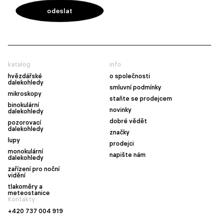
katalog
info
hvězdářské
o společnosti
dalekohledy
smluvní podmínky
mikroskopy
staňte se prodejcem
binokulární
novinky
dalekohledy
dobré vědět
pozorovací
dalekohledy
značky
lupy
prodejci
monokulární
napište nám
dalekohledy
zařízení pro noční
vidění
tlakoměry a
meteostanice
Kontakty
+420 737 004 919