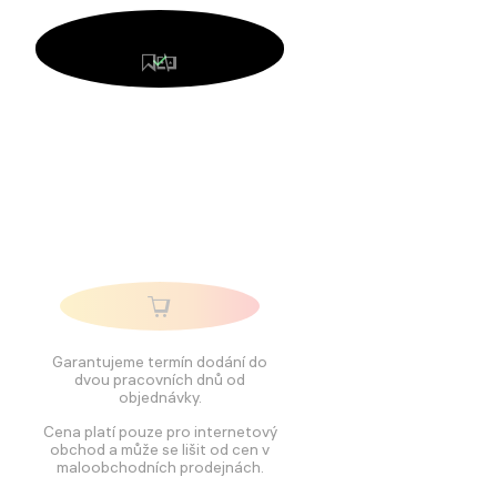
Garantujeme termín dodání do
dvou pracovních dnů od
objednávky.
Cena platí pouze pro internetový
obchod a může se lišit od cen v
maloobchodních prodejnách.