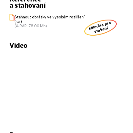
a stahování
Stáhnout obrázky ve vysokém rozlišení
(rar)
klikněte pro
(X-RAR, 78.06 Mb)
stažení
Video