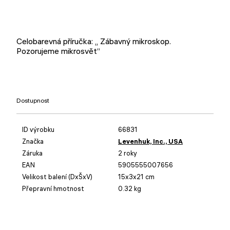
Celobarevná příručka: „ Zábavný mikroskop.
Pozorujeme mikrosvět“
Dostupnost
ID výrobku
66831
Značka
Levenhuk, Inc., USA
Záruka
2 roky
EAN
5905555007656
Velikost balení (DxŠxV)
15x3x21 cm
Přepravní hmotnost
0.32 kg