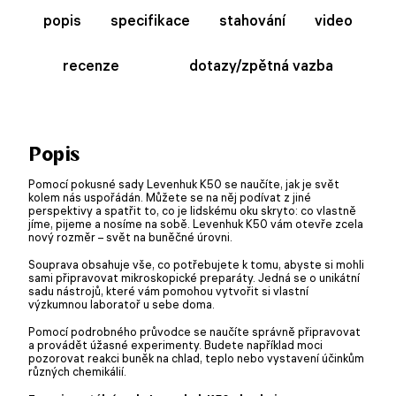
popis
specifikace
stahování
video
recenze
dotazy/zpětná vazba
Popis
Pomocí pokusné sady Levenhuk K50 se naučíte, jak je svět
kolem nás uspořádán. Můžete se na něj podívat z jiné
perspektivy a spatřit to, co je lidskému oku skryto: co vlastně
jíme, pijeme a nosíme na sobě. Levenhuk K50 vám otevře zcela
nový rozměr – svět na buněčné úrovni.
Souprava obsahuje vše, co potřebujete k tomu, abyste si mohli
sami připravovat mikroskopické preparáty. Jedná se o unikátní
sadu nástrojů, které vám pomohou vytvořit si vlastní
výzkumnou laboratoř u sebe doma.
Pomocí podrobného průvodce se naučíte správně připravovat
a provádět úžasné experimenty. Budete například moci
pozorovat reakci buněk na chlad, teplo nebo vystavení účinkům
různých chemikálií.