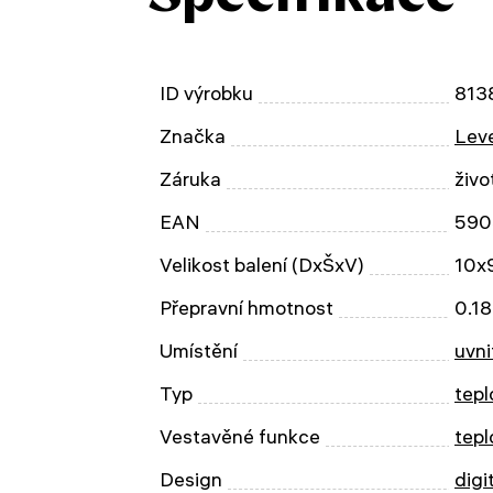
ID výrobku
813
Značka
Leve
Záruka
živo
EAN
590
Velikost balení (DxŠxV)
10x
Přepravní hmotnost
0.18
Umístění
uvni
Typ
tep
Vestavěné funkce
tep
Design
digi