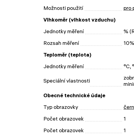
Možnosti použití
pro 
Vlhkoměr (vlhkost vzduchu)
Jednotky měření
% (R
Rozsah měření
10%
Teploměr (teplota)
Jednotky měření
°C, 
zobr
Speciální vlastnosti
min
Obecné technické údaje
Typ obrazovky
čern
Počet obrazovek
1
Počet obrazovek
1