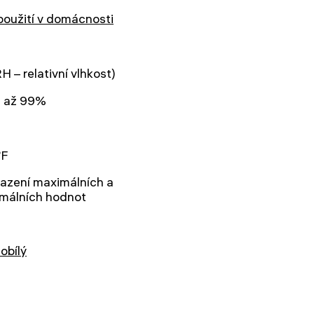
použití v domácnosti
H – relativní vlhkost)
 až 99%
°F
azení maximálních a
imálních hodnot
obílý