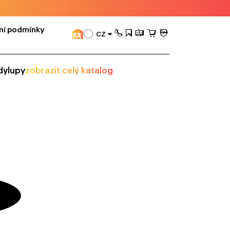
ní podmínky
CZ
dy
lupy
zobrazit celý katalog