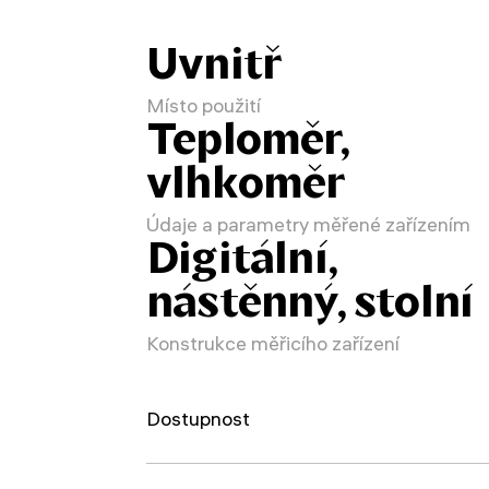
Uvnitř
Místo použití
Teploměr,
vlhkoměr
Údaje a parametry měřené zařízením
Digitální,
nástěnný, stolní
Konstrukce měřicího zařízení
Dostupnost