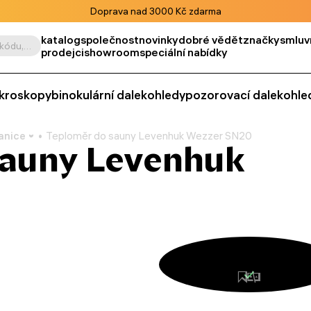
Doprava nad 3000 Kč zdarma
katalog
společnost
novinky
dobré vědět
značky
smluv
Vyhledat podle výrobku, kódu, kategorie apod.
prodejci
showroom
speciální nabídky
kroskopy
binokulární dalekohledy
pozorovací dalekohle
anice
Teploměr do sauny Levenhuk Wezzer SN20
sauny Levenhuk