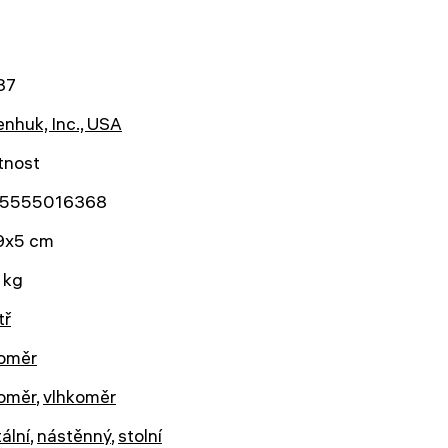
87
nhuk, Inc., USA
tnost
5555016368
9x5 cm
 kg
tř
loměr
loměr
,
vlhkoměr
tální
,
nástěnný
,
stolní