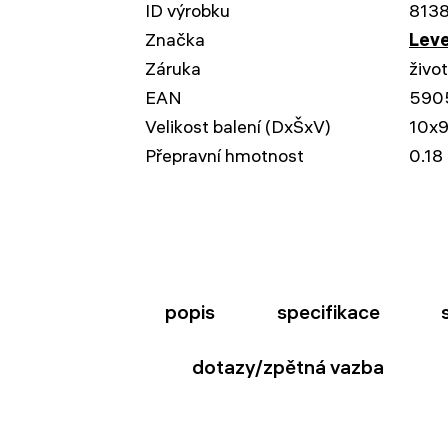
ID výrobku
813
Značka
Leve
Záruka
živo
EAN
590
Velikost balení (DxŠxV)
10x
Přepravní hmotnost
0.18
popis
specifikace
dotazy/zpětná vazba