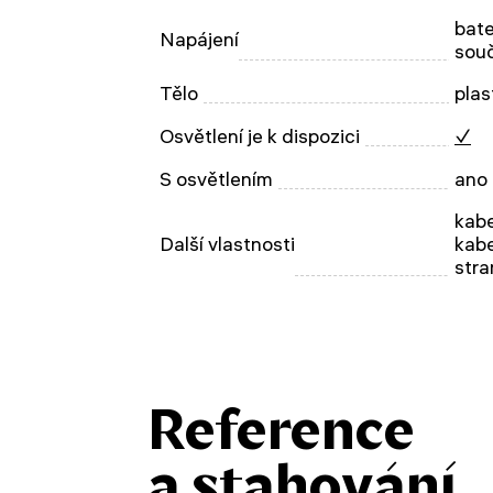
bate
Napájení
souč
Tělo
plas
Osvětlení je k dispozici
✓
S osvětlením
ano
kab
Další vlastnosti
kab
stra
Reference
a stahování