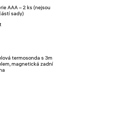
rie AAA – 2 ks (nejsou
ástí sady)
t
elová termosonda s 3m
elem, magnetická zadní
na