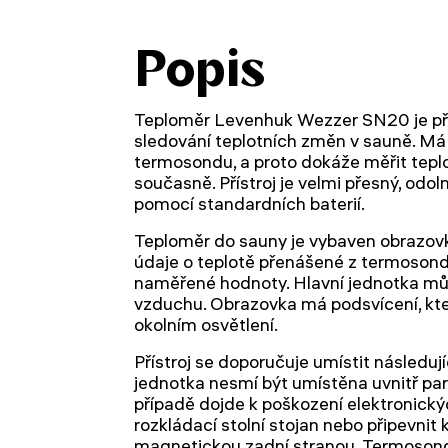
Popis
Teploměr Levenhuk Wezzer SN20 je přís
sledování teplotních změn v sauně. M
termosondu, a proto dokáže měřit tepl
současně. Přístroj je velmi přesný, odol
pomocí standardních baterií.
Teploměr do sauny je vybaven obrazovko
údaje o teplotě přenášené z termosond
naměřené hodnoty. Hlavní jednotka můž
vzduchu. Obrazovka má podsvícení, kter
okolním osvětlení.
Přístroj se doporučuje umístit následu
jednotka nesmí být umístěna uvnitř pa
případě dojde k poškození elektronickýc
rozkládací stolní stojan nebo připevni
magnetickou zadní stranou. Termosondu