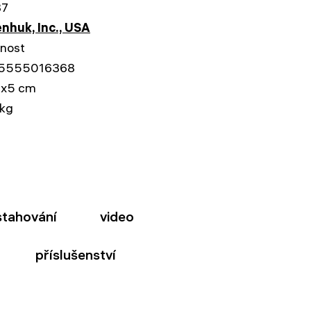
87
nhuk, Inc., USA
tnost
5555016368
9x5 cm
 kg
stahování
video
příslušenství