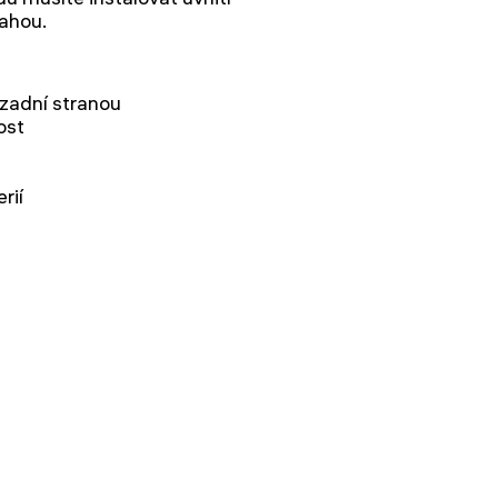
lahou.
zadní stranou
ost
rií