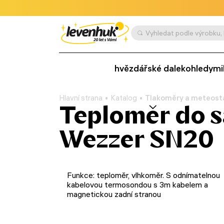
hvězdářské dalekohledy
mi
Hlavní strana
Katalog
Tlakoměry a meteost
Teploměr do 
Wezzer SN20
Funkce: teploměr, vlhkoměr. S odnímatelnou
kabelovou termosondou s 3m kabelem a
magnetickou zadní stranou