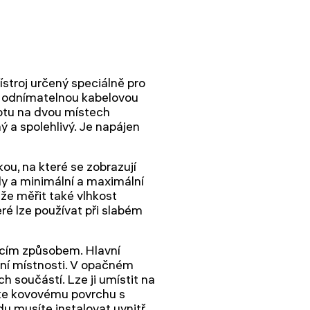
troj určený speciálně pro
á odnímatelnou kabelovou
otu na dvou místech
ný a spolehlivý. Je napájen
u, na které se zobrazují
y a minimální a maximální
e měřit také vlhkost
é lze používat při slabém
jícím způsobem. Hlavní
rní místnosti. V opačném
h součástí. Lze ji umístit na
t ke kovovému povrchu s
 musíte instalovat uvnitř