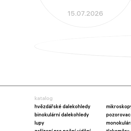
15.07.2026
katalog
hvězdářské dalekohledy
mikroskop
binokulární dalekohledy
pozorovací
lupy
monokulár