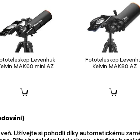
ototeleskop Levenhuk
Fototeleskop Levenh
Kelvin MAK60 mini AZ
Kelvin MAK80 AZ
edování)
veň. Užívejte si pohodlí díky automatickému zamě