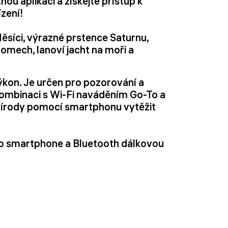
ou aplikaci a získejte přístup k
zení!
Měsíci, výrazné prstence Saturnu,
omech, lanoví jacht na moři a
ýkon. Je určen pro pozorování a
 kombinaci s Wi-Fi naváděním Go-To a
 přírody pomocí smartphonu vytěžit
ro smartphone a Bluetooth dálkovou