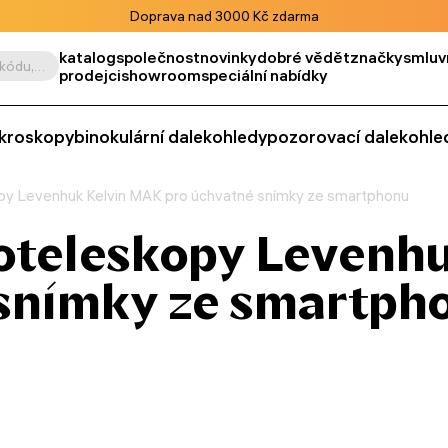
Doprava nad 3000 Kč zdarma
katalog
společnost
novinky
dobré vědět
značky
smluv
Vyhledat podle výrobku, kódu, kategorie apod.
prodejci
showroom
speciální nabídky
kroskopy
binokulární dalekohledy
pozorovací dalekohle
opy Levenhuk Kelvin MAK pro úchvatné snímky ze smartphonu
toteleskopy Levenh
 snímky ze smartph