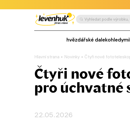
hvězdářské dalekohledy
mi
Hlavní strana
Novinky
Čtyři nové fototelesk
Čtyři nové fo
pro úchvatné
22.05.2026