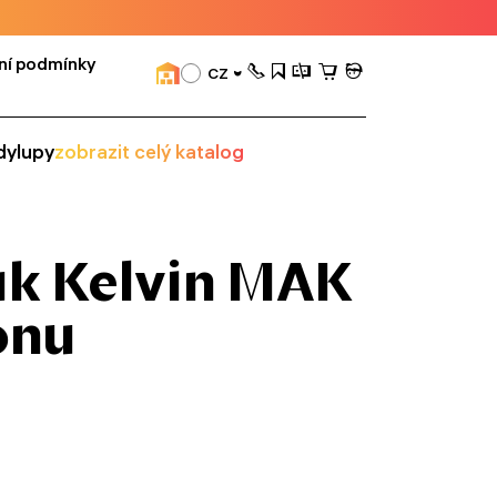
ní podmínky
CZ
dy
lupy
zobrazit celý katalog
uk Kelvin MAK
onu