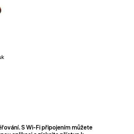
uk
řování. S Wi-Fi připojením můžete