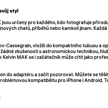
vůj styl
sou určeny pro každého, kdo fotografuje přírodu 
inových chatů, příběhů nebo kamkoli jinam. Každá 
ov-Cassegrain, vložili do kompaktního tubusu a op
ádné zkušenosti s astronomickou technikou, hlubo
 Kelvin MAK se i začátečník může cítit jako profe
fon do adaptéru a začít pozorovat. Můžete se těšit
roblémovou kompatibilitu pro iPhone i Android. To
!