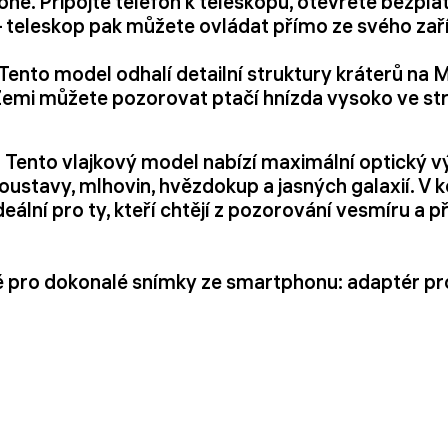
e. Připojte telefon k teleskopu, otevřete bezplatn
 teleskop pak můžete ovládat přímo ze svého zaří
Tento model odhalí detailní struktury kráterů na 
Zemi můžete pozorovat ptačí hnízda vysoko ve str
.
Tento vlajkový model nabízí maximální optický v
oustavy, mlhovin, hvězdokup a jasných galaxií. V
deální pro ty, kteří chtějí z pozorování vesmíru a
é pro dokonalé snímky ze smartphonu: adaptér p