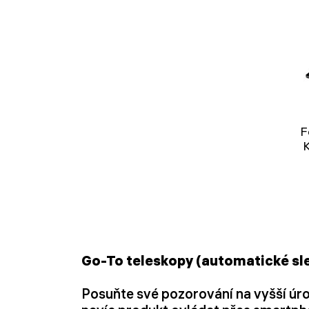
F
Go-To teleskopy (automatické sl
Posuňte své pozorování na vyšší úro