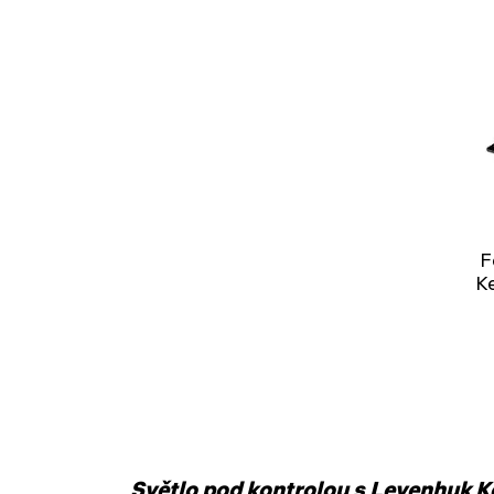
F
K
Světlo pod kontrolou s Levenhuk K