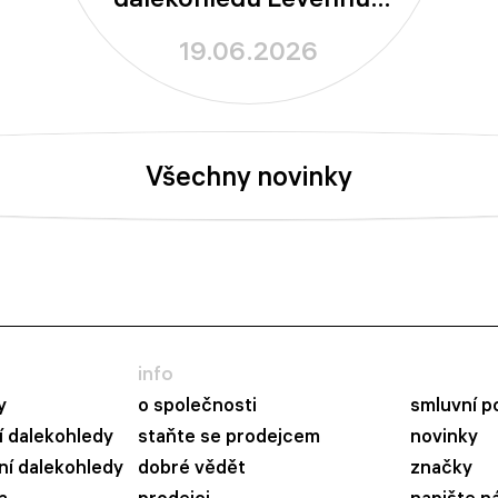
New Skyline PLUS a
19.06.2026
New Skyline PRO
Všechny novinky
info
y
o společnosti
smluvní p
 dalekohledy
staňte se prodejcem
novinky
ní dalekohledy
dobré vědět
značky