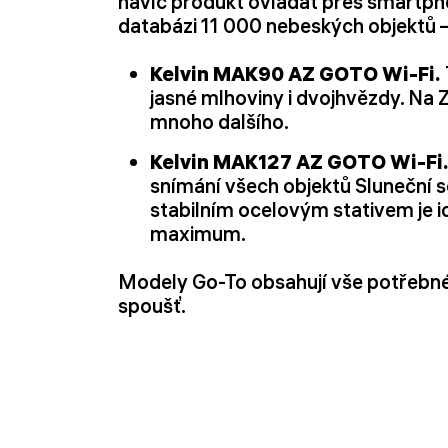
navíc produkt ovládat přes smartphon
databázi 11 000 nebeských objektů –
Kelvin MAK90 AZ GOTO Wi-Fi.
jasné mlhoviny i dvojhvězdy. Na 
mnoho dalšího.
Kelvin MAK127 AZ GOTO Wi-Fi
snímání všech objektů Sluneční s
stabilním ocelovým stativem je i
maximum.
Modely Go-To obsahují vše potřebn
spoušť.