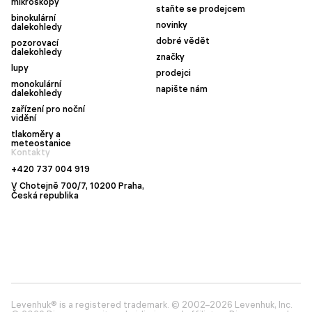
mikroskopy
staňte se prodejcem
binokulární
novinky
dalekohledy
dobré vědět
pozorovací
dalekohledy
značky
lupy
prodejci
monokulární
napište nám
dalekohledy
zařízení pro noční
vidění
tlakoměry a
meteostanice
Kontakty
+420 737 004 919
V Chotejně 700/7, 10200 Praha,
Česká republika
Levenhuk® is a registered trademark. © 2002–2026 Levenhuk, Inc.