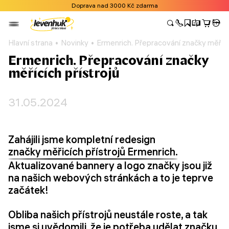
Doprava nad 3000 Kč zdarma
Hlavní strana
Novinky
Ermenrich. Přepracování značky měřícíc
Ermenrich. Přepracování značky
měřících přístrojů
31.05.2024
Zahájili jsme kompletní redesign
značky měřicích přístrojů Ermenrich.
Aktualizované bannery a logo značky jsou již
na našich webových stránkách a to je teprve
začátek!
Obliba našich přístrojů neustále roste, a tak
jsme si uvědomili, že je potřeba udělat značku