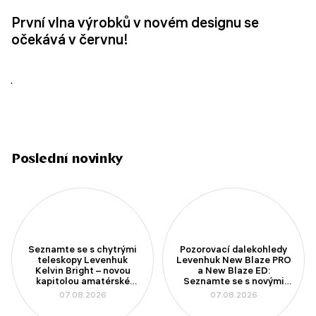
První vlna výrobků v novém designu se
očekává v červnu!
Poslední novinky
Seznamte se s chytrými
Pozorovací dalekohledy
teleskopy Levenhuk
Levenhuk New Blaze PRO
Kelvin Bright – novou
a New Blaze ED:
kapitolou amatérské
Seznamte se s novými
astronomie
modely se 100mm
07.08.2026
07.08.2026
aperturou