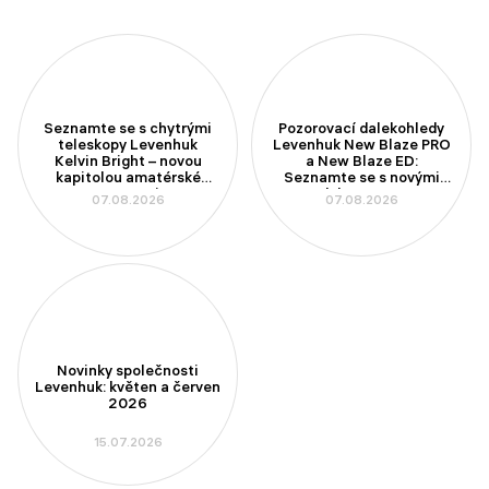
Seznamte se s chytrými
Pozorovací dalekohledy
teleskopy Levenhuk
Levenhuk New Blaze PRO
Kelvin Bright – novou
a New Blaze ED:
kapitolou amatérské
Seznamte se s novými
astronomie
modely se 100mm
07.08.2026
07.08.2026
aperturou
Novinky společnosti
Levenhuk: květen a červen
2026
15.07.2026