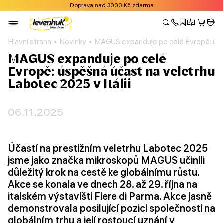
Doprava nad 3000 Kč zdarma
Hlavní strana
Novinky
MAGUS expanduje po celé Evropě: úspě
MAGUS expanduje po celé
Evropě: úspěšná účast na veletrhu
Labotec 2025 v Itálii
06.11.2025
Účastí na prestižním veletrhu Labotec 2025
jsme jako značka mikroskopů MAGUS učinili
důležitý krok na cestě ke globálnímu růstu.
Akce se konala ve dnech 28. až 29. října na
italském výstavišti Fiere di Parma. Akce jasně
demonstrovala posilující pozici společnosti na
globálním trhu a její rostoucí uznání v