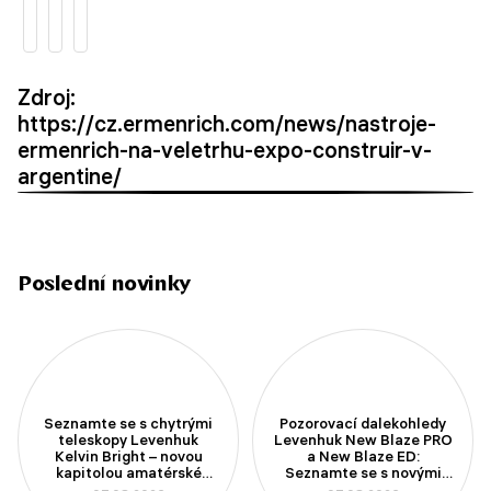
Zdroj:
https://cz.ermenrich.com/news/nastroje-
ermenrich-na-veletrhu-expo-construir-v-
argentine/
Poslední novinky
Seznamte se s chytrými
Pozorovací dalekohledy
teleskopy Levenhuk
Levenhuk New Blaze PRO
Kelvin Bright – novou
a New Blaze ED:
kapitolou amatérské
Seznamte se s novými
astronomie
modely se 100mm