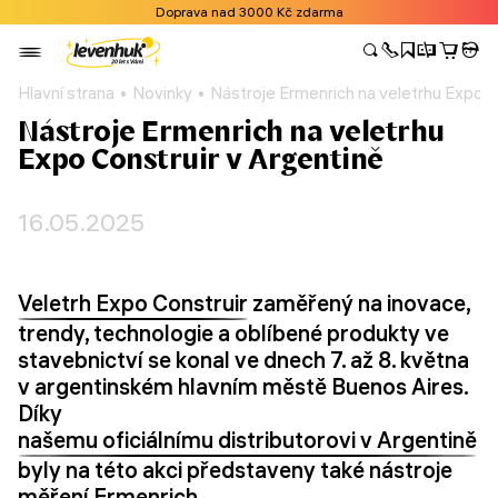
Doprava nad 3000 Kč zdarma
Hlavní strana
Novinky
Nástroje Ermenrich na veletrhu Expo C
Nástroje Ermenrich na veletrhu
Expo Construir v Argentině
16.05.2025
Veletrh Expo Construir
zaměřený na inovace,
trendy, technologie a oblíbené produkty ve
stavebnictví se konal ve dnech 7. až 8. května
v argentinském hlavním městě Buenos Aires.
Díky
našemu oficiálnímu distributorovi v Argentině
byly na této akci představeny také nástroje
měření Ermenrich.