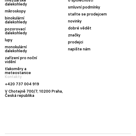
hvězdářské
o společnosti
dalekohledy
smluvní podmínky
mikroskopy
staňte se prodejcem
binokulární
novinky
dalekohledy
dobré vědět
pozorovací
dalekohledy
značky
lupy
prodejci
monokulární
napište nám
dalekohledy
zařízení pro noční
vidění
tlakoměry a
meteostanice
Kontakty
+420 737 004 919
V Chotejně 700/7, 10200 Praha,
Česká republika