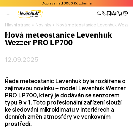
Doprava nad 3000 Kč zdarma
Hlavní strana
Novinky
Nová meteostanice Levenhuk Wezze
Nová meteostanice Levenhuk
Wezzer PRO LP700
12.09.2025
Řada meteostanic Levenhuk byla rozšířena o
zajímavou novinku – model Levenhuk Wezzer
PRO LP700, který je dodáván se senzorem
typu 9 v 1. Toto profesionální zařízení slouží
ke sledování mikroklimatu v interiérech a
denních změn atmosféry ve venkovním
prostředí.