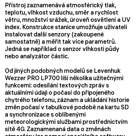
Přístroj zaznamenává atmosférický tlak,
teplotu, vlhkost vzduchu, směr a rychlost
větru, množství srážek, úroveň osvětlení a UV
index. Konstrukce stanice umožňuje uživateli
instalovat další senzory (zakoupené
samostatně) a měřit tak více parametrů.
Jedná se například o senzor vlhkosti půdy
nebo analyzátor částic.
Od jiných podobných modelů se Levenhuk
Wezzer PRO LP700 liší několika užitečnými
funkcemi: odesílání textových zpráv s
aktuálními údaji o počasí do připojeného
chytrého telefonu, záznam a ukládání historie
změn počasí v tabulkové podobě na kartu SD
a synchronizace s oblíbenými
meteorologickými službami prostřednictvím
sítě 4G. Zaznamenaná data o změnách