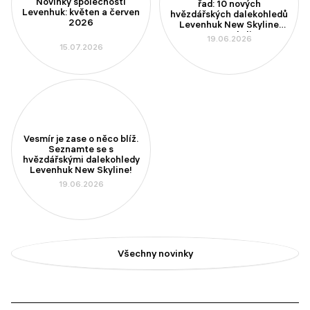
Novinky společnosti
řad: 10 nových
Levenhuk: květen a červen
hvězdářských dalekohledů
2026
Levenhuk New Skyline
PLUS a New Skyline PRO
19.06.2026
15.07.2026
Vesmír je zase o něco blíž.
Seznamte se s
hvězdářskými dalekohledy
Levenhuk New Skyline!
19.06.2026
Všechny novinky