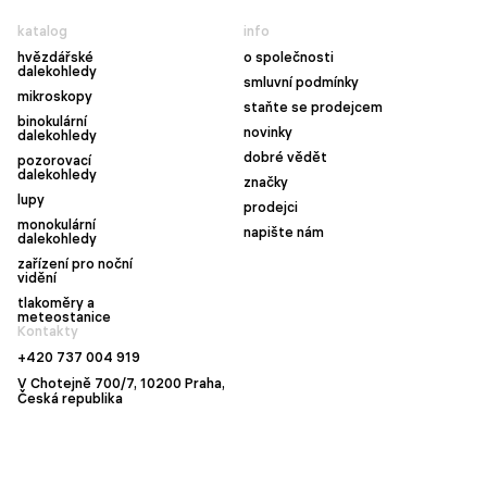
katalog
info
hvězdářské
o společnosti
dalekohledy
smluvní podmínky
mikroskopy
staňte se prodejcem
binokulární
novinky
dalekohledy
dobré vědět
pozorovací
dalekohledy
značky
lupy
prodejci
monokulární
napište nám
dalekohledy
zařízení pro noční
vidění
tlakoměry a
meteostanice
Kontakty
+420 737 004 919
V Chotejně 700/7, 10200 Praha,
Česká republika