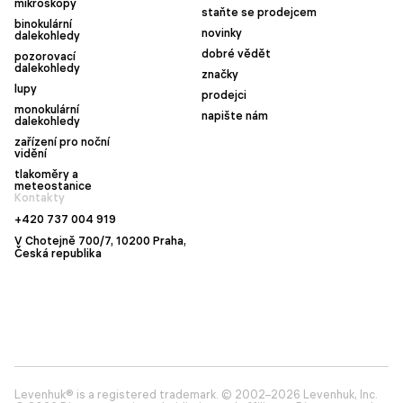
mikroskopy
staňte se prodejcem
binokulární
novinky
dalekohledy
dobré vědět
pozorovací
dalekohledy
značky
lupy
prodejci
monokulární
napište nám
dalekohledy
zařízení pro noční
vidění
tlakoměry a
meteostanice
Kontakty
+420 737 004 919
V Chotejně 700/7, 10200 Praha,
Česká republika
Levenhuk® is a registered trademark. © 2002–2026 Levenhuk, Inc.