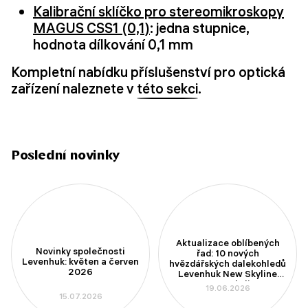
Kalibrační sklíčko pro stereomikroskopy
MAGUS CSS1 (0,1)
: jedna stupnice,
hodnota dílkování 0,1 mm
Kompletní nabídku příslušenství pro optická
zařízení naleznete v
této sekci
.
Poslední novinky
Aktualizace oblíbených
Novinky společnosti
řad: 10 nových
Levenhuk: květen a červen
hvězdářských dalekohledů
2026
Levenhuk New Skyline
PLUS a New Skyline PRO
19.06.2026
15.07.2026