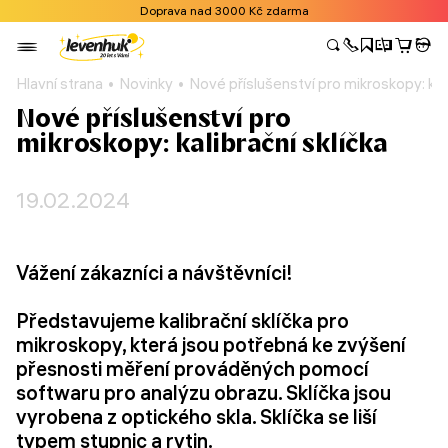
Doprava nad 3000 Kč zdarma
Hlavní strana
Novinky
Nové příslušenství pro mikroskopy: kali
Nové příslušenství pro
mikroskopy: kalibrační sklíčka
19.02.2024
Vážení zákazníci a návštěvníci!
Představujeme kalibrační sklíčka pro
mikroskopy, která jsou potřebná ke zvýšení
přesnosti měření prováděných pomocí
softwaru pro analýzu obrazu. Sklíčka jsou
vyrobena z optického skla. Sklíčka se liší
typem stupnic a rytin.