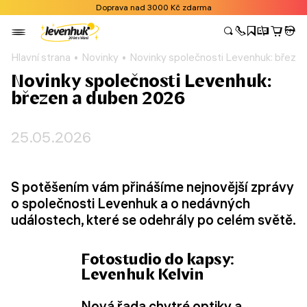
Doprava nad 3000 Kč zdarma
Hlavní strana
Novinky
Novinky společnosti Levenhuk: březe
Novinky společnosti Levenhuk:
březen a duben 2026
25.05.2026
S potěšením vám přinášíme nejnovější zprávy
o společnosti Levenhuk a o nedávných
událostech, které se odehrály po celém světě.
Fotostudio do kapsy:
Levenhuk Kelvin
Nová řada
chytré optiky a