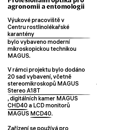
Profesionální optika pro
agronomii a entomologii
Výukové pracoviště v
Centru rostlinolékařské
karantény
bylo vybaveno moderní
mikroskopickou technikou
MAGUS.
V rámci projektu bylo dodáno
20 sad vybavení, včetně
stereomikroskopů MAGUS
Stereo A18T
, digitálních kamer MAGUS
CHD40
a LCD monitorů
MAGUS
MCD40
.
Zařízení se používá pro