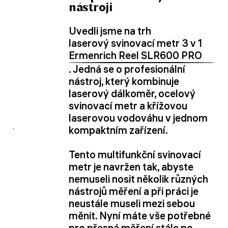
nástroji
Uvedli jsme na trh
laserový svinovací metr 3 v 1
Ermenrich Reel SLR600 PRO
. Jedná se o profesionální
nástroj, který kombinuje
laserový dálkoměr, ocelový
svinovací metr a křížovou
laserovou vodováhu v jednom
kompaktním zařízení.
Tento multifunkční svinovací
metr je navržen tak, abyste
nemuseli nosit několik různých
nástrojů měření a při práci je
neustále museli mezi sebou
měnit. Nyní máte vše potřebné
pro přesná měření stále po