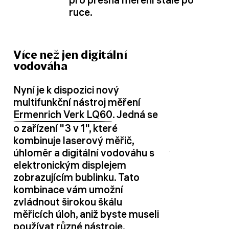
ruce.
Více než jen digitální
vodováha
Nyní je k dispozici nový
multifunkční nástroj měření
Ermenrich Verk LQ60
. Jedná se
o zařízení "3 v 1", které
kombinuje laserový měřič,
úhloměr a digitální vodováhu s
elektronickým displejem
zobrazujícím bublinku. Tato
kombinace vám umožní
zvládnout širokou škálu
měřicích úloh, aniž byste museli
používat různé nástroje.