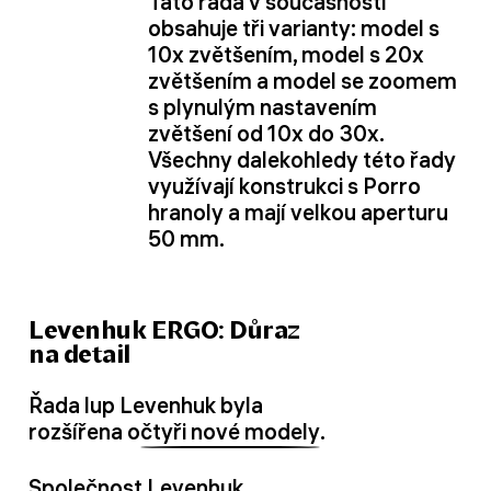
Tato řada v současnosti
obsahuje tři varianty: model s
10x zvětšením, model s 20x
zvětšením a model se zoomem
s plynulým nastavením
zvětšení od 10x do 30x.
Všechny dalekohledy této řady
využívají konstrukci s Porro
hranoly a mají velkou aperturu
50 mm.
Levenhuk ERGO: Důraz
na detail
Řada lup Levenhuk byla
rozšířena o
čtyři nové modely
.
Společnost Levenhuk