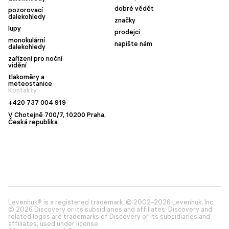
dobré vědět
pozorovací
dalekohledy
značky
lupy
prodejci
monokulární
napište nám
dalekohledy
zařízení pro noční
vidění
tlakoměry a
meteostanice
Kontakty
+420 737 004 919
V Chotejně 700/7, 10200 Praha,
Česká republika
Levenhuk® is a registered trademark. © 2002–2026 Levenhuk, Inc.
© 2026 Discovery or its subsidiaries and affiliates. Discovery and
related logos are trademarks of Discovery or its subsidiaries and
affiliates, used under license.