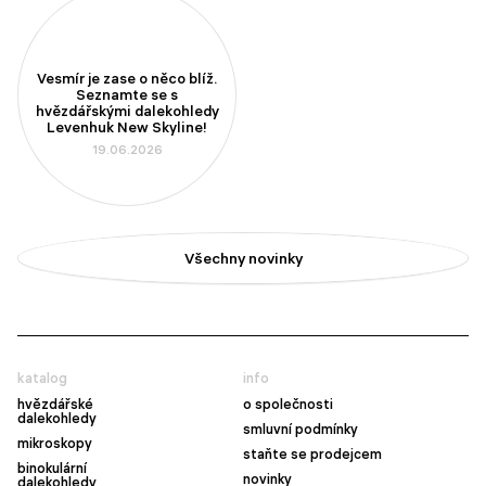
Vesmír je zase o něco blíž.
Seznamte se s
hvězdářskými dalekohledy
Levenhuk New Skyline!
19.06.2026
Všechny novinky
katalog
info
hvězdářské
o společnosti
dalekohledy
smluvní podmínky
mikroskopy
staňte se prodejcem
binokulární
novinky
dalekohledy