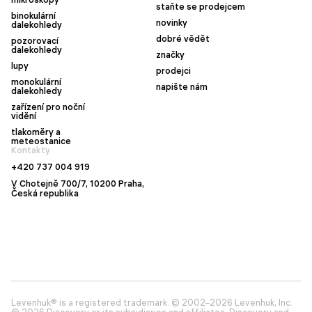
staňte se prodejcem
binokulární
novinky
dalekohledy
dobré vědět
pozorovací
dalekohledy
značky
lupy
prodejci
monokulární
napište nám
dalekohledy
zařízení pro noční
vidění
tlakoměry a
meteostanice
Kontakty
+420 737 004 919
V Chotejně 700/7, 10200 Praha,
Česká republika
Levenhuk® is a registered trademark. © 2002–2026 Levenhuk, Inc.