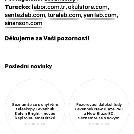
Turecko:
labor.com.tr
,
okulstore.com
,
sentezlab.com
,
turalab.com
,
yenilab.com
,
sinanson.com
Děkujeme za Vaši pozornost!
Poslední novinky
Seznamte se s chytrými
Pozorovací dalekohledy
teleskopy Levenhuk
Levenhuk New Blaze PRO
Kelvin Bright – novou
a New Blaze ED:
kapitolou amatérské
Seznamte se s novými
astronomie
modely se 100mm
07.08.2026
07.08.2026
aperturou