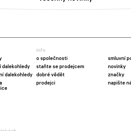
info
y
o společnosti
smluvní p
 dalekohledy
staňte se prodejcem
novinky
ní dalekohledy
dobré vědět
značky
a
prodejci
napište n
ice