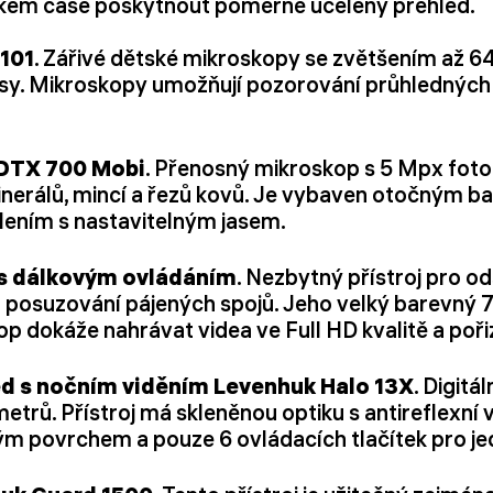
rátkém čase poskytnout poměrně ucelený přehled.
101
. Zářivé dětské mikroskopy se zvětšením až 6
kusy. Mikroskopy umožňují pozorování průhledných 
 DTX 700 Mobi
. Přenosný mikroskop s 5 Mpx foto
 minerálů, mincí a řezů kovů. Je vybaven otočným
lením s nastavitelným jasem.
s dálkovým ovládáním
. Nezbytný přístroj pro 
posuzování pájených spojů. Jeho velký barevný 7"
op dokáže nahrávat videa ve Full HD kvalitě a poři
led s nočním viděním Levenhuk Halo 13X
. Digitá
rů. Přístroj má skleněnou optiku s antireflexní v
ým povrchem a pouze 6 ovládacích tlačítek pro j