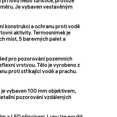
a při lovu nebo turistice, protože
lkoměru. Je vybaven vestavěným
ní konstrukci a ochranu proti vodě
rtovní aktivity. Termosnímek je
ch míst, 5 barevných palet a
led pro pozorování pozemních
eflexní vrstvou. Tělo je vyrobeno z
 proti stříkající vodě a prachu.
d je vybaven 100 mm objektivem,
etailní pozorování vzdálených
m a LED přisvícení. Lupu lze použít