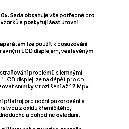
40x. Sada obsahuje vše potřebné pro
vzorků a poskytují šest úrovní
aparátem lze použít k posuzování
 barevným LCD displejem, vestavěným
odstraňování problémů s jemnými
 LCD displej lze naklápět pro co
zovat snímky v rozlišení až 12 Mpx.
lní přístroj pro noční pozorování s
rstvou z oxidu křemičitého,
ednoduché a pohodlné ovládání.