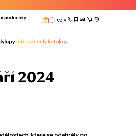
ní podmínky
CZ
dy
lupy
zobrazit celý katalog
áří 2024
událostech, které se odehrály po