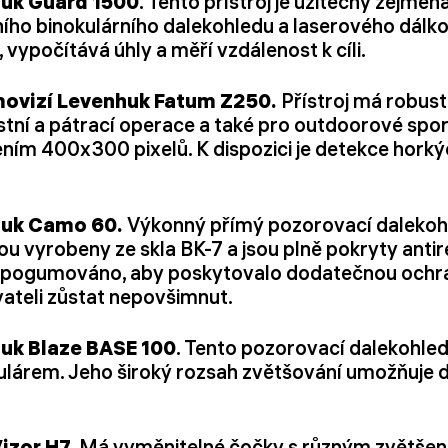
huk Guard 1500
. Tento přístroj je užitečný zejmén
ního binokulárního dalekohledu a laserového dá
 vypočítává úhly a měří vzdálenost k cíli.
movizí Levenhuk Fatum Z250.
Přístroj má robust
ostní a pátrací operace a také pro outdoorové spo
ním 400x300 pixelů. K dispozici je detekce horký
huk Camo 60.
Výkonný přímý pozorovací dalekoh
ou vyrobeny ze skla BK-7 a jsou plně pokryty antir
 pogumováno, aby poskytovalo dodatečnou ochranu
ateli zůstat nepovšimnut.
uk Blaze BASE 100
. Tento pozorovací dalekohle
árem. Jeho široký rozsah zvětšování umožňuje d
izor H7
. Má vyměnitelné čočky s různým zvětšení