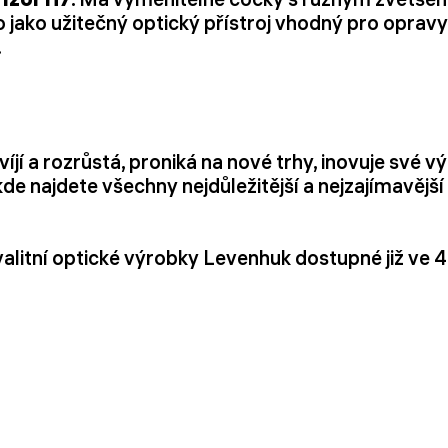
o jako užitečný optický přístroj vhodný pro opravy
.
í a rozrůstá, proniká na nové trhy, inovuje své vý
kde najdete všechny nejdůležitější a nejzajímavější
alitní optické výrobky Levenhuk dostupné již ve 