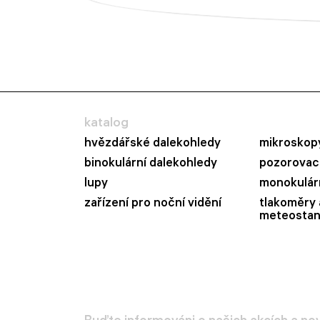
katalog
hvězdářské dalekohledy
mikroskop
binokulární dalekohledy
pozorovací
lupy
monokulár
zařízení pro noční vidění
tlakoměry 
meteostan