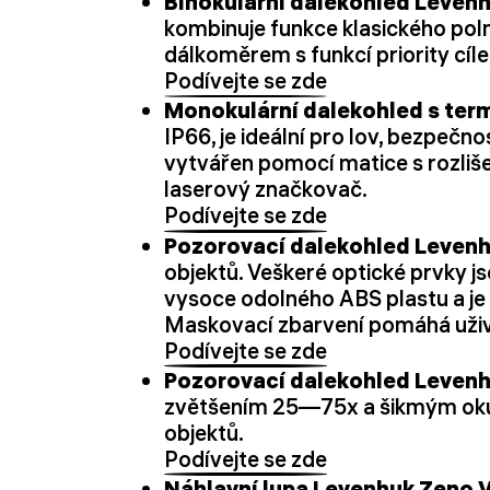
Binokulární dalekohled Leven
kombinuje funkce klasického pol
dálkoměrem s funkcí priority cíle,
Podívejte se zde
Monokulární dalekohled s ter
IP66, je ideální pro lov, bezpečn
vytvářen pomocí matice s rozliše
laserový značkovač.
Podívejte se zde
Pozorovací dalekohled Leven
objektů. Veškeré optické prvky js
vysoce odolného ABS plastu a je
Maskovací zbarvení pomáhá uživ
Podívejte se zde
Pozorovací dalekohled Levenh
zvětšením 25—75x a šikmým okul
objektů.
Podívejte se zde
Náhlavní lupa Levenhuk Zeno V