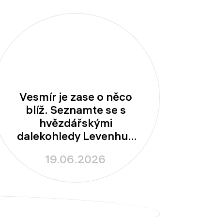
Vesmír je zase o něco
blíž. Seznamte se s
hvězdářskými
dalekohledy Levenhuk
New Skyline!
19.06.2026