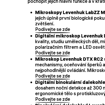
pochopit jejich hlavní funkce a v k
Mikroskopy Levenhuk LabZZ M
jejich úplně první biologické po
zvětšení.
Podívejte se zde
Digitální mikroskop Levenhuk
kvality, studiu uměleckých děl,
polarizačním filtrem a LED osvět
Podívejte se zde
Mikroskop Levenhuk DTX RC2 
mechanismy, oceňování šperků a 
nejpohodlnější ovládání. Mikrosk
Podívejte se zde
Digitální binokulární dalekoh
dosahem noční detekce až 300 met
ergonomické tělo s protiskluzov
Podívejte se zde