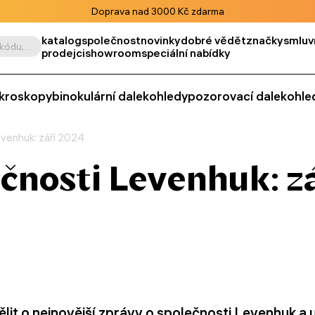
Doprava nad 3000 Kč zdarma
katalog
společnost
novinky
dobré vědět
značky
smluv
Vyhledat podle výrobku, kódu, kategorie apod.
prodejci
showroom
speciální nabídky
kroskopy
binokulární dalekohledy
pozorovací dalekohle
venhuk: září 2024
čnosti Levenhuk: z
lit o nejnovější zprávy o společnosti Levenhuk a 