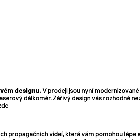
novém designu.
V prodeji jsou nyní modernizované l
a laserový dálkoměr. Zářivý design vás rozhodně n
zde
ných propagačních videí, která vám pomohou lépe se