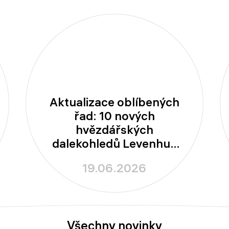
Aktualizace oblíbených
řad: 10 nových
hvězdářských
dalekohledů Levenhuk
New Skyline PLUS a
19.06.2026
New Skyline PRO
Všechny novinky