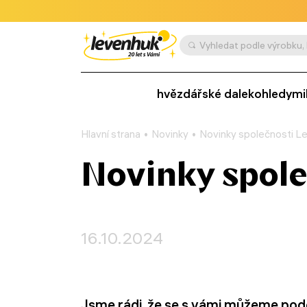
hvězdářské dalekohledy
mi
Hlavní strana
Novinky
Novinky společnosti Le
Novinky spole
16.10.2024
Jsme rádi, že se s vámi můžeme podě