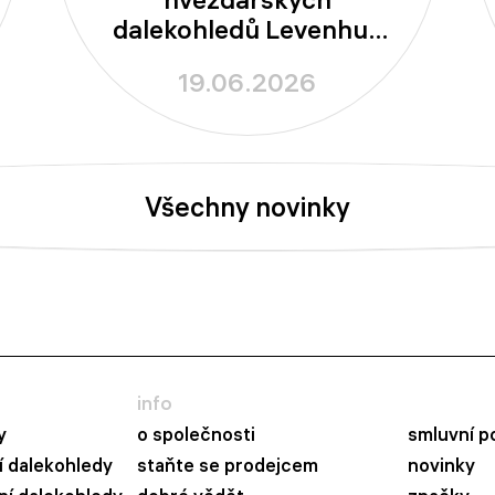
dalekohledů Levenhuk
New Skyline PLUS a
19.06.2026
New Skyline PRO
Všechny novinky
info
y
o společnosti
smluvní p
 dalekohledy
staňte se prodejcem
novinky