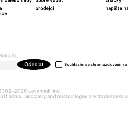
ní dalekohledy
dobré vědět
značky
a
prodejci
napište n
ice
vinkách.
Odeslat
Souhlasím se shromažďováním a 
 2002–2026 Levenhuk, Inc.
affiliates. Discovery and related logos are trademarks of