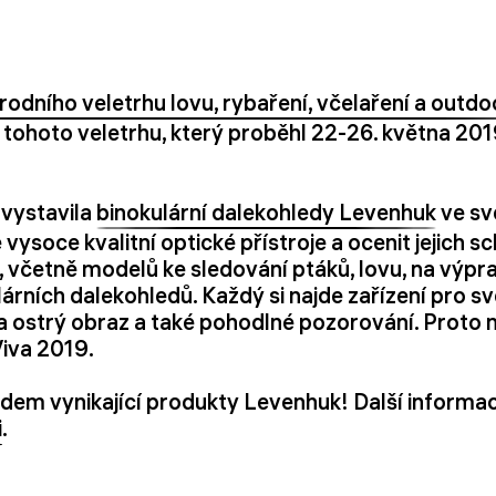
odního veletrhu lovu, rybaření, včelaření a outdo
tohoto veletrhu, který proběhl 22-26. května 201
 vystavila
binokulární dalekohledy Levenhuk
ve sv
vysoce kvalitní optické přístroje a ocenit jejich sc
, včetně modelů ke sledování ptáků, lovu, na výp
rních dalekohledů. Každý si najde zařízení pro své
a ostrý obraz a také pohodlné pozorování. Proto n
Viva 2019.
idem vynikající produkty Levenhuk! Další informac
i
.