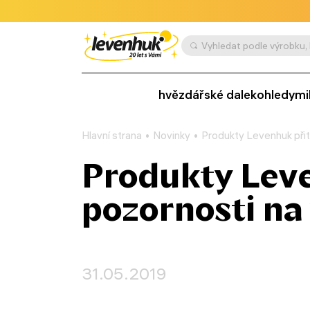
hvězdářské dalekohledy
mi
Hlavní strana
Novinky
Produkty Levenhuk přit
Produkty Leve
pozornosti na
31.05.2019