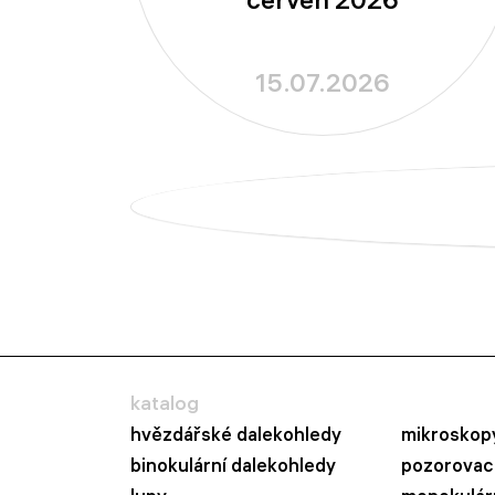
15.07.2026
katalog
hvězdářské dalekohledy
mikroskop
binokulární dalekohledy
pozorovací