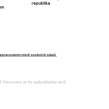
republika
ám
zpracováním mých osobních údajů.
 Discovery or its subsidiaries and