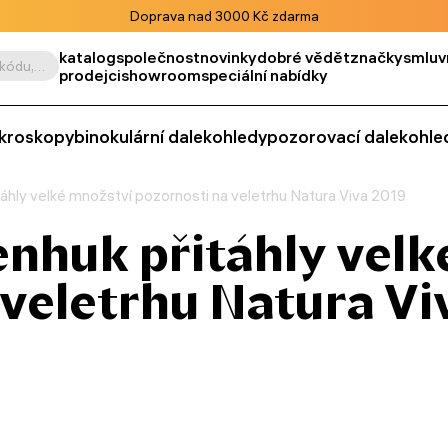
Doprava nad 3000 Kč zdarma
katalog
společnost
novinky
dobré vědět
značky
smluv
Vyhledat podle výrobku, kódu, kategorie apod.
prodejci
showroom
speciální nabídky
kroskopy
binokulární dalekohledy
pozorovací dalekohle
áhly velké množství pozornosti na veletrhu Natura Viva 2019
nhuk přitáhly velk
 veletrhu Natura Vi