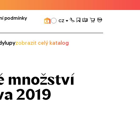
ní podmínky
CZ
dy
lupy
zobrazit celý katalog
é množství
va 2019