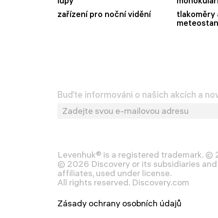
lupy
monokulár
zařízení pro noční vidění
tlakoměry 
meteostan
Buďte informováni o našich akcích a no
Levenhuk® is a registered trademark. ©
© 2026 Discovery or its subsidiaries and 
affiliates, used under license.
All rights reserved. Discovery.com
Zásady ochrany osobních údajů