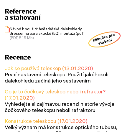
Reference
a stahování
Návod k použití: hvězdářské dalekohledy
Bresser na paralaktické (EQ) montáži (pdf)
klikněte pro
(PDF, 5.15 Mb)
stažení
Recenze
Jak se používá teleskop (13.01.2020)
První nastavení teleskopu. Použití jakéhokoli
dalekohledu začíná jeho sestavením
Co je to čočkový teleskop neboli refraktor?
(17.01.2020)
Vyhledejte si zajímavou recenzi historie vývoje
čočkového teleskopu neboli refraktoru
Konstrukce teleskopu (17.01.2020)
Velký význam má konstrukce optického tubusu,