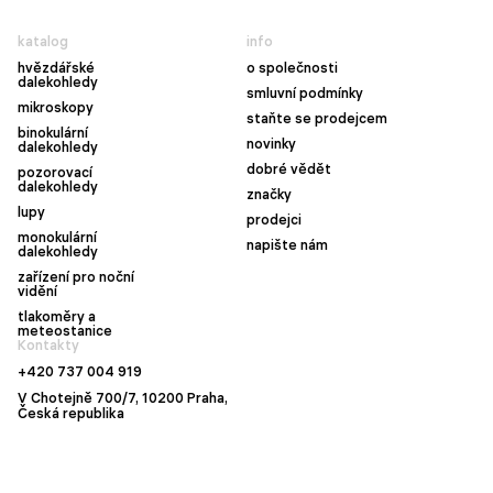
katalog
info
hvězdářské
o společnosti
dalekohledy
smluvní podmínky
mikroskopy
staňte se prodejcem
binokulární
novinky
dalekohledy
dobré vědět
pozorovací
dalekohledy
značky
lupy
prodejci
monokulární
napište nám
dalekohledy
zařízení pro noční
vidění
tlakoměry a
meteostanice
Kontakty
+420 737 004 919
V Chotejně 700/7, 10200 Praha,
Česká republika