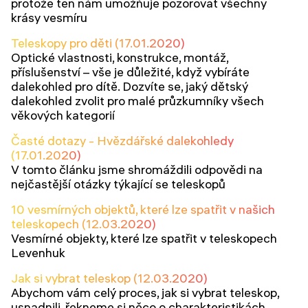
protože ten nám umožňuje pozorovat všechny
krásy vesmíru
Teleskopy pro děti (17.01.2020)
Optické vlastnosti, konstrukce, montáž,
příslušenství – vše je důležité, když vybíráte
dalekohled pro dítě. Dozvíte se, jaký dětský
dalekohled zvolit pro malé průzkumníky všech
věkových kategorií
Časté dotazy - Hvězdářské dalekohledy
(17.01.2020)
V tomto článku jsme shromáždili odpovědi na
nejčastější otázky týkající se teleskopů
10 vesmírných objektů, které lze spatřit v našich
teleskopech (12.03.2020)
Vesmírné objekty, které lze spatřit v teleskopech
Levenhuk
Jak si vybrat teleskop (12.03.2020)
Abychom vám celý proces, jak si vybrat teleskop,
usnadnili, řekneme si něco o charakteristikách