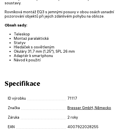
soustavy.
Rovníková montáž EQ3 s jemnými posuvy v obou osách usnadní
pozorování objektů při jejich zdánlivém pohybu na obloze.
Obsah sady:
Teleskop
Montaż paralaktická
Statyv
Hledáček s osvětleným
Okuláry 31,7 mm (1,25"), SPL 26 mm
Adaptér k smartphonu
Návod k použití
Specifikace
ID výrobku
71117
Značka
Bresser GmbH, Německo
Záruka
2 roky
EAN
4007922028255