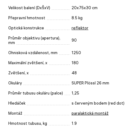
Velikost balení (DxŠxV)
20x75x30 cm
Přepravní hmotnost
8.5 kg
Optická konstrukce
reflektor
Průměr objektivu (apertura),
90
mm
Ohnisková vzdálenost, mm
1250
Maximální zvětšení, x
180
Zvětšení, x
48
Okuláry
SUPER Plössl 26 mm
Průměr tubusu okuláru (palce)
1,25
Hledáček
s červeným bodem (red dot)
Montáž
paralaktická montáž
Hmotnost tubusu, kg
1.9