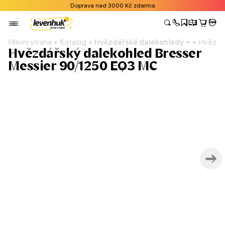
Doprava nad 3000 Kč zdarma
Hlavní strana
Katalog
Hvězdářské dalekohledy
Hvězdář
Hvězdářský dalekohled Bresser
Messier 90/1250 EQ3 MC