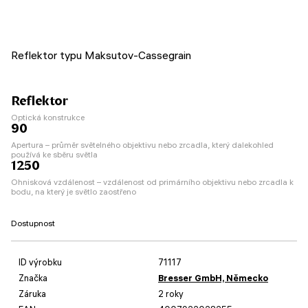
Reflektor typu Maksutov-Cassegrain
Reflektor
Optická konstrukce
90
Apertura – průměr světelného objektivu nebo zrcadla, který dalekohled
používá ke sběru světla
1250
Ohnisková vzdálenost – vzdálenost od primárního objektivu nebo zrcadla k
bodu, na který je světlo zaostřeno
Dostupnost
ID výrobku
71117
Značka
Bresser GmbH, Německo
Záruka
2 roky