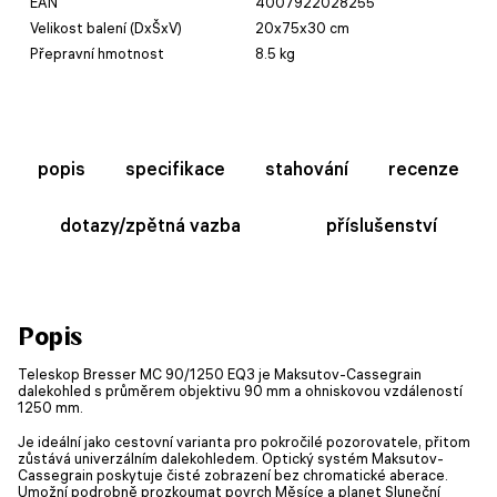
EAN
4007922028255
Velikost balení (DxŠxV)
20x75x30 cm
Přepravní hmotnost
8.5 kg
popis
specifikace
stahování
recenze
dotazy/zpětná vazba
příslušenství
Popis
Teleskop Bresser MC 90/1250 EQ3 je Maksutov-Cassegrain
dalekohled s průměrem objektivu 90 mm a ohniskovou vzdáleností
1250 mm.
Je ideální jako cestovní varianta pro pokročilé pozorovatele, přitom
zůstává univerzálním dalekohledem. Optický systém Maksutov-
Cassegrain poskytuje čisté zobrazení bez chromatické aberace.
Umožní podrobně prozkoumat povrch Měsíce a planet Sluneční