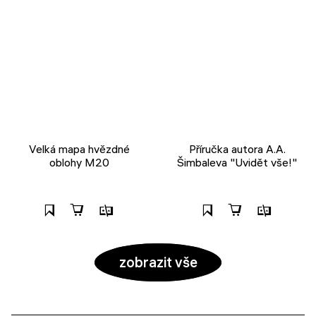
Velká mapa hvězdné
Příručka autora A.A.
oblohy M20
Šimbaleva "Uvidět vše!"
zobrazit vše