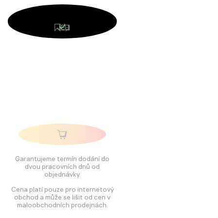
Garantujeme termín dodání do
dvou pracovních dnů od
objednávky.
Cena platí pouze pro internetový
obchod a může se lišit od cen v
maloobchodních prodejnách.