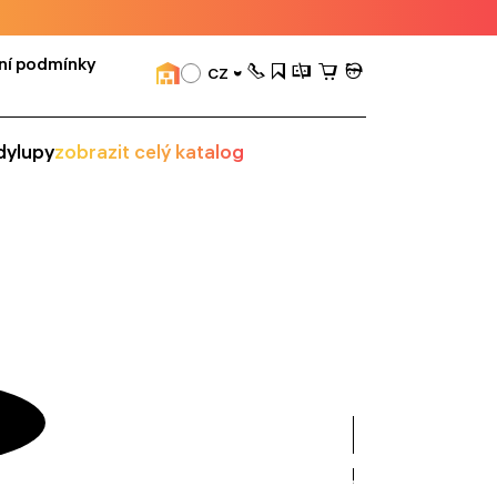
ní podmínky
CZ
dy
lupy
zobrazit celý katalog
zobrazit
vše