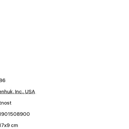
86
nhuk, Inc., USA
tnost
1901508900
17x9 cm