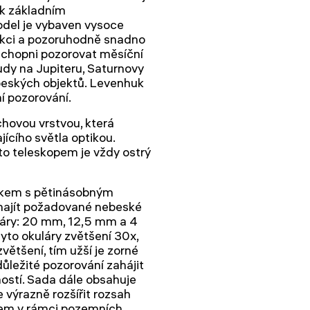
 k základním
del je vybaven vysoce
rukci a pozoruhodně snadno
schopni pozorovat měsíční
udy na Jupiteru, Saturnovy
beských objektů. Levenhuk
í pozorování.
chovou vrstvou, která
cího světla optikou.
to teleskopem je vždy ostrý
čkem s pětinásobným
najít požadované nebeské
uláry: 20 mm, 12,5 mm a 4
tyto okuláry zvětšení 30x,
většení, tím užší je zorné
důležité pozorování zahájit
ostí. Sada dále obsahuje
výrazně rozšířit rozsah
opem v rámci pozemních