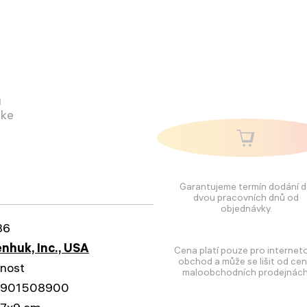
u
 ke
Garantujeme termín dodání 
dvou pracovních dnů od
objednávky.
86
nhuk, Inc., USA
Cena platí pouze pro internet
obchod a může se lišit od cen
tnost
maloobchodních prodejnách
1901508900