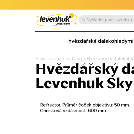
hvězdářské dalekohledy
mi
Hlavní strana
Katalog
Hvězdářské dalekohl
Hvězdářský d
Levenhuk Sky
Refraktor. Průměr čoček objektivu: 50 mm.
Ohnisková vzdálenost: 600 mm