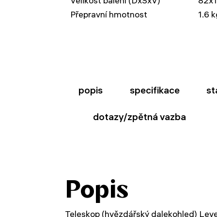
Velikost balení (DxŠxV)
82x
Přepravní hmotnost
1.6 
popis
specifikace
st
dotazy/zpětná vazba
Popis
Teleskop (hvězdářský dalekohled) Lev