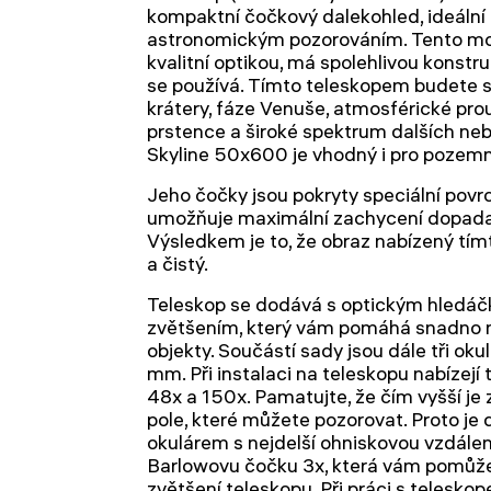
kompaktní čočkový dalekohled, ideální
astronomickým pozorováním. Tento mo
kvalitní optikou, má spolehlivou konst
se používá. Tímto teleskopem budete 
krátery, fáze Venuše, atmosférické pro
prstence a široké spektrum dalších ne
Skyline 50х600 je vhodný i pro pozemn
Jeho čočky jsou pokryty speciální povr
umožňuje maximální zachycení dopadají
Výsledkem je to, že obraz nabízený tím
a čistý.
Teleskop se dodává s optickým hledá
zvětšením, který vám pomáhá snadno 
objekty. Součástí sady jsou dále tři ok
mm. Při instalaci na teleskopu nabízejí 
48x a 150x. Pamatujte, že čím vyšší je z
pole, které můžete pozorovat. Proto je 
okulárem s nejdelší ohniskovou vzdálen
Barlowovu čočku 3x, která vám pomůže 
zvětšení teleskopu. Při práci s telesk