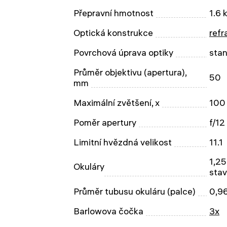
Přepravní hmotnost
1.6 
Optická konstrukce
refr
Povrchová úprava optiky
sta
Průměr objektivu (apertura),
50
mm
Maximální zvětšení, x
100
Poměr apertury
f/12
Limitní hvězdná velikost
11.1
1,2
Okuláry
stav
Průměr tubusu okuláru (palce)
0,9
Barlowova čočka
3x