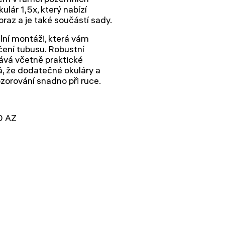
ulár 1,5x, který nabízí
raz a je také součástí sady.
lní montáži, která vám
čení tubusu. Robustní
ává včetně praktické
á, že dodatečné okuláry a
orování snadno při ruce.
0 AZ