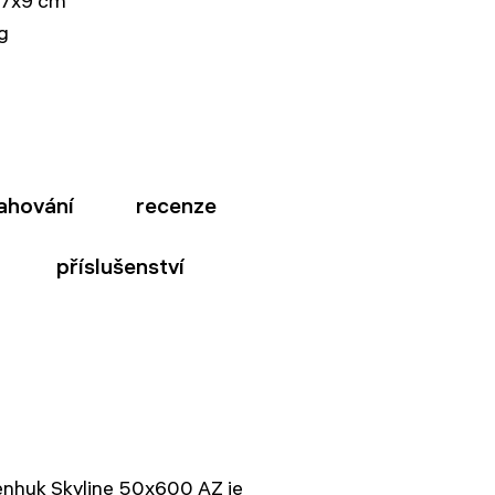
17x9 cm
kg
ahování
recenze
příslušenství
enhuk Skyline 50х600 AZ je