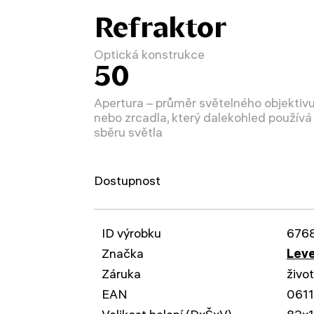
Refraktor
Optická konstrukce
50
Apertura – průměr světelného objektiv
nebo zrcadla, který dalekohled používá
sběru světla
Dostupnost
ID výrobku
676
Značka
Leve
Záruka
živo
EAN
061