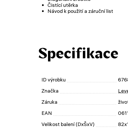
Čistící utěrka
Návod k použití a záruční list
Specifikace
ID výrobku
676
Značka
Leve
Záruka
živo
EAN
061
Velikost balení (DxŠxV)
82x