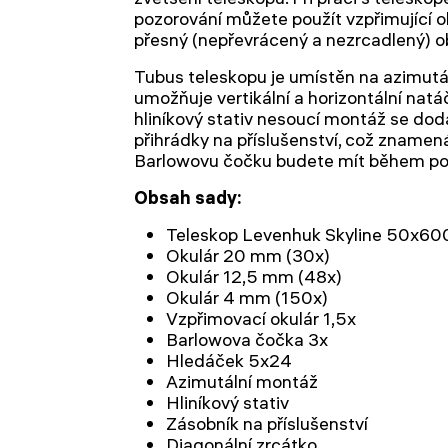
pozorování můžete použít vzpřimující ok
přesný (nepřevrácený a nezrcadlený) ob
Tubus teleskopu je umístěn na azimutá
umožňuje vertikální a horizontální natá
hliníkový stativ nesoucí montáž se dod
přihrádky na příslušenství, což znamen
Barlowovu čočku budete mít během poz
Obsah sady:
Teleskop Levenhuk Skyline 50х60
Okulár 20 mm (30x)
Okulár 12,5 mm (48x)
Okulár 4 mm (150x)
Vzpřimovací okulár 1,5x
Barlowova čočka 3x
Hledáček 5x24
Azimutální montáž
Hliníkový stativ
Zásobník na příslušenství
Diagonální zrcátko