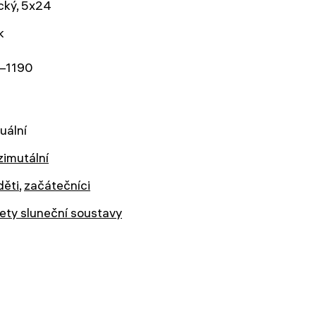
cký, 5x24
k
–1190
uální
zimutální
děti
,
začátečníci
ety sluneční soustavy