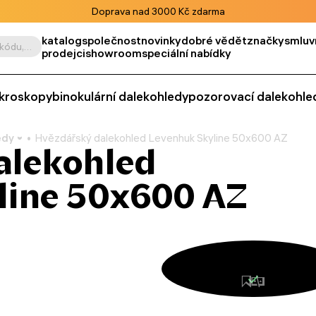
Doprava nad 3000 Kč zdarma
katalog
společnost
novinky
dobré vědět
značky
smluv
Vyhledat podle výrobku, kódu, kategorie apod.
prodejci
showroom
speciální nabídky
kroskopy
binokulární dalekohledy
pozorovací dalekohle
edy
Hvězdářský dalekohled Levenhuk Skyline 50х600 AZ
alekohled
line 50х600 AZ