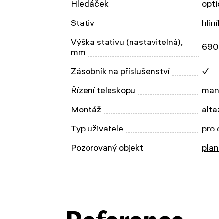
Hledáček
opti
Stativ
hliní
Výška stativu (nastavitelná),
690
mm
Zásobník na příslušenství
✓
Řízení teleskopu
man
Montáž
alta
Typ uživatele
pro 
Pozorovaný objekt
plan