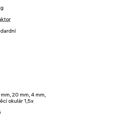
kg
aktor
ndardní
5 mm, 20 mm, 4 mm,
ěcí okulár 1,5x
6