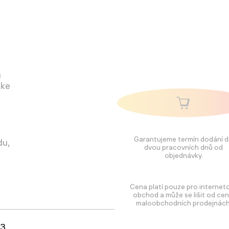
u
 ke
Garantujeme termín dodání 
du,
dvou pracovních dnů od
objednávky.
Cena platí pouze pro internet
obchod a může se lišit od cen
maloobchodních prodejnách
73