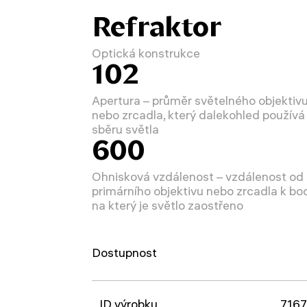
Refraktor
Optická konstrukce
102
Apertura – průměr světelného objektiv
nebo zrcadla, který dalekohled používá
sběru světla
600
Ohnisková vzdálenost – vzdálenost od
primárního objektivu nebo zrcadla k bo
na který je světlo zaostřeno
Dostupnost
ID výrobku
716