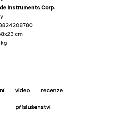
e Instruments Corp.
ky
3824208780
38x23 cm
 kg
ní
video
recenze
příslušenství