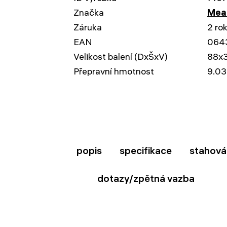
Značka
Mead
Záruka
2 ro
EAN
064
Velikost balení (DxŠxV)
88x
Přepravní hmotnost
9.03
popis
specifikace
stahová
dotazy/zpětná vazba