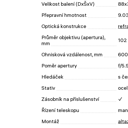
Velikost balení (DxŠxV)
88x
Přepravní hmotnost
9.0
Optická konstrukce
refr
Průměr objektivu (apertura),
102
mm
Ohnisková vzdálenost, mm
600
Poměr apertury
f/5.
Hledáček
s če
Stativ
ocel
Zásobník na příslušenství
✓
Řízení teleskopu
man
Montáž
alta