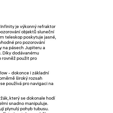
finity je výkonný refraktor
pozorování objektů sluneční
ám teleskop poskytuje jasné,
e vhodné pro pozorování
y na pásech Jupiteru a
ů. Díky dodávanému
 rovněž použit pro
rlow - dokonce i základní
oměrně široký rozsah
e používá pro navigaci na
ržák, který se dokonale hodí
velmi snadno manipuluje.
jí plynulý pohyb tubusu.