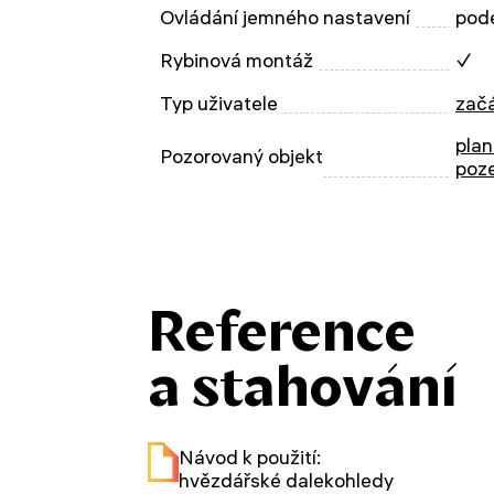
Ovládání jemného nastavení
podé
Rybinová montáž
✓
Typ uživatele
začá
plan
Pozorovaný objekt
poz
Reference
a stahování
Návod k použití:
hvězdářské dalekohledy