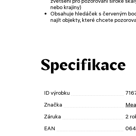
zvětšení pro pozorování široké škál
nebo krajiny)
Obsahuje hledáček s červeným bo
najít objekty, které chcete pozorov
Specifikace
ID výrobku
716
Značka
Mea
Záruka
2 ro
EAN
064