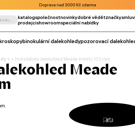
Doprava nad 3000 Kč zdarma
katalog
společnost
novinky
dobré vědět
značky
smluv
Vyhledat podle výrobku, kódu, kategorie apod.
prodejci
showroom
speciální nabídky
kroskopy
binokulární dalekohledy
pozorovací dalekohle
edy
Hvězdářský dalekohled Meade Infinity 102 mm
alekohled Meade
mm
mm.