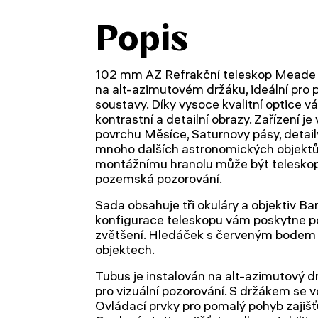
Popis
102 mm AZ Refrakční teleskop Meade In
na alt-azimutovém držáku, ideální pro 
soustavy. Díky vysoce kvalitní optice v
kontrastní a detailní obrazy. Zařízení j
povrchu Měsíce, Saturnovy pásy, detail
mnoho dalších astronomických objekt
montážnímu hranolu může být teleskop
pozemská pozorování.
Sada obsahuje tři okuláry a objektiv Ba
konfigurace teleskopu vám poskytne p
zvětšení. Hledáček s červeným bodem s
objektech.
Tubus je instalován na alt-azimutový d
pro vizuální pozorování. S držákem se 
Ovládací prvky pro pomalý pohyb zajišťu