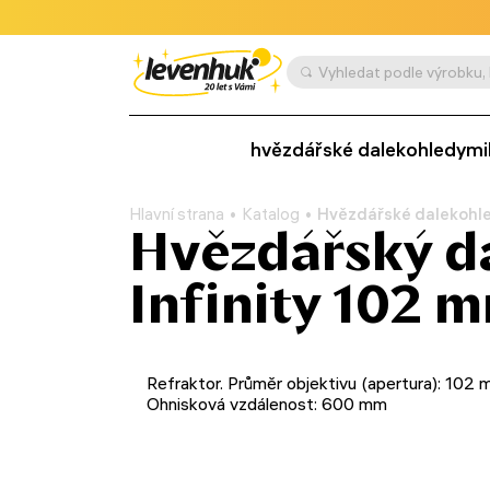
hvězdářské dalekohledy
mi
Hlavní strana
Katalog
Hvězdářské dalekohl
Hvězdářský d
Infinity 102 
Refraktor. Průměr objektivu (apertura): 102 
Ohnisková vzdálenost: 600 mm