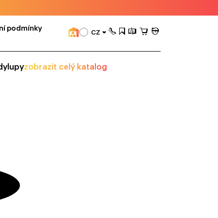
ní podmínky
CZ
dy
lupy
zobrazit celý katalog