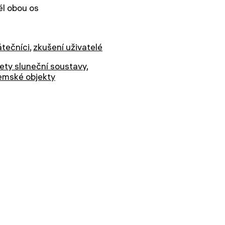
l obou os
tečníci
,
zkušení uživatelé
ety sluneční soustavy
,
emské objekty