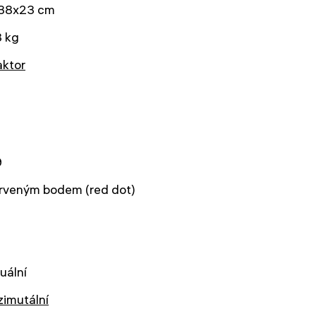
38x23 cm
3 kg
aktor
9
rveným bodem (red dot)
uální
zimutální