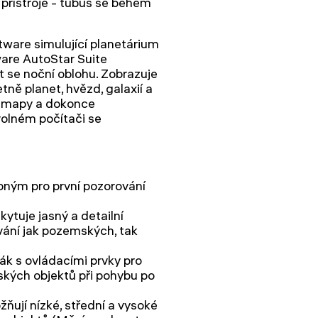
u přístroje - tubus se během
tware simulující planetárium
ware AutoStar Suite
 se noční oblohu. Zobrazuje
ně planet, hvězd, galaxií a
é mapy a dokonce
volném počítači se
bným pro první pozorování
ytuje jasný a detailní
ování jak pozemských, tak
ák s ovládacími prvky pro
kých objektů při pohybu po
ňují nízké, střední a vysoké