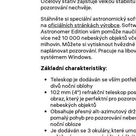
Ocelový stativ zajišťuje velkou stabilit
pozorování nechvěje.
Stáhněte si speciální astronomický sof
na
oficiálních stránkách výrobce
. Soft
Astronomer Edition vám pomůže naučit
více než 10 000 nebeských objektů včet
mlhovin. Můžete si vytisknout hvězdn
naplánovat pozorování. Pracuje na libo
systémem Windows.
Základní charakteristiky:
Teleskop je dodáván se vším potře
divů noční oblohy
102 mm (4”) refrakční teleskop posk
obraz, který je perfektní pro pozor
nebeských objektů
Obsahuje přesný alt-azimutový drž
pomalý pohyb pro pozorování nebes
noční obloze
Je dodáván se 3 okuláry, které umož