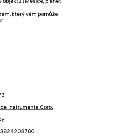
y objektů (Měsíce, planet
dem, který vám pomůže
at
73
de Instruments Corp.
ky
3824208780