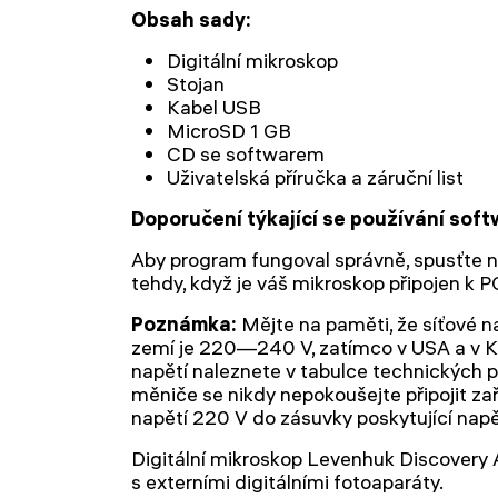
Obsah sady:
Digitální mikroskop
Stojan
Kabel USB
MicroSD 1 GB
CD se softwarem
Uživatelská příručka a záruční list
Doporučení týkající se používání soft
Aby program fungoval správně, spusťte n
tehdy, když je váš mikroskop připojen k P
Poznámka:
Mějte na paměti, že síťové n
zemí je 220—240 V, zatímco v USA a v Ka
napětí naleznete v tabulce technických p
měniče se nikdy nepokoušejte připojit z
napětí 220 V do zásuvky poskytující napě
Digitální mikroskop Levenhuk Discovery A
s externími digitálními fotoaparáty.