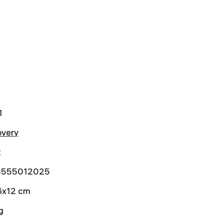
1
overy
t
5555012025
6x12 cm
g