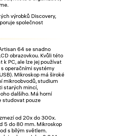
eme.
ých výrobků Discovery,
poruje společnost
Artisan 64 se snadno
LCD obrazovkou. Kvůli této
 k PC, ale lze jej používat
í s operačními systémy
 USB). Mikroskop má široké
ení mikroobvodů, studium
ti starých mincí,
ho dalšího. Má horní
te studovat pouze
rozmezí od 20x do 300x.
 od 5 do 80 mm. Mikroskop
od s bílým světlem.