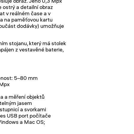
esluje obraz. Jeho 0,3 Mpx
 ostrý a detailní obraz
at v reálném čase a v
dea na paměťovou kartu
(součást dodávky) umožňuje
ím stojanu, který má stolek
apájen z vestavěné baterie,
lenost: 5–80 mm
 Mpx
a a měření objektů
itelným jasem
 stupnicí a svorkami
řes USB port počítače
 Windows a Mac OS;