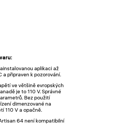
waru:
ainstalovanou aplikaci až
C a připraven k pozorování.
apětí ve většině evropských
nadě je to 110 V. Správné
arametrů. Bez použití
ařízení dimenzované na
tí 110 V a opačně.
rtisan 64 není kompatibilní