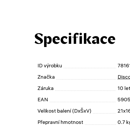
Specifikace
ID výrobku
7816
Značka
Disc
Záruka
10 le
EAN
590
Velikost balení (DxŠxV)
21x1
Přepravní hmotnost
0.7 k