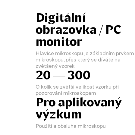
Digitální
obrazovka / PC
monitor
Hlavice mikroskopu je základním prvkem
mikroskopu, přes který se díváte na
zvětšený vzorek
20 — 300
O kolik se zvětší velikost vzorku při
pozorování mikroskopem
Pro aplikovaný
výzkum
Použití a obsluha mikroskopu