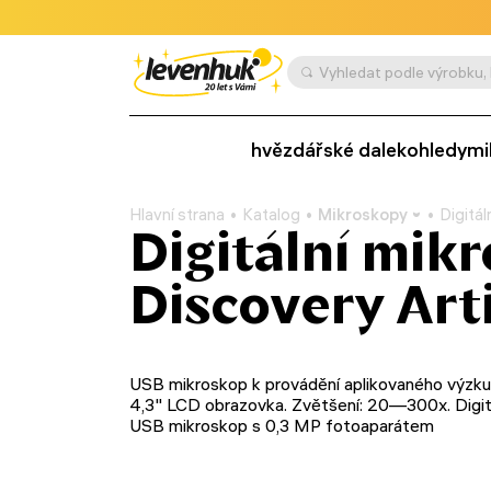
hvězdářské dalekohledy
mi
Hlavní strana
Katalog
Mikroskopy
Digitá
Digitální mik
Discovery Art
USB mikroskop k provádění aplikovaného výzk
4,3" LCD obrazovka. Zvětšení: 20—300x. Digit
USB mikroskop s 0,3 MP fotoaparátem