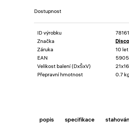
Dostupnost
ID výrobku
7816
Značka
Disc
Záruka
10 let
EAN
5905
Velikost balení (DxŠxV)
21x1
Přepravní hmotnost
0.7 k
popis
specifikace
stahován