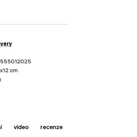
1
overy
555012025
6x12 cm
g
í
video
recenze