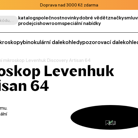
Doprava nad 3000 Kč zdarma
katalog
společnost
novinky
dobré vědět
značky
smluv
Vyhledat podle výrobku, kódu, kategorie apod.
prodejci
showroom
speciální nabídky
kroskopy
binokulární dalekohledy
pozorovací dalekohle
lní mikroskop Levenhuk Discovery Artisan 64
roskop Levenhuk
isan 64
umu.
ální