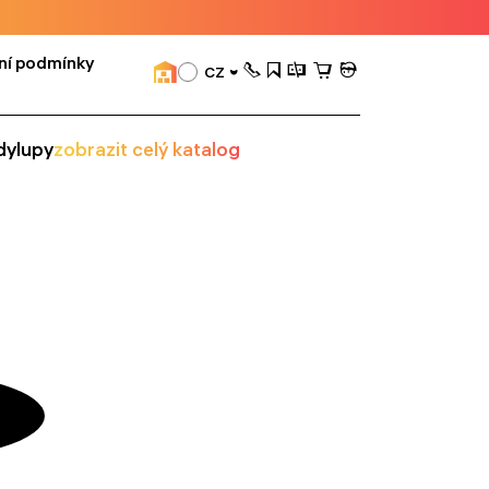
ní podmínky
CZ
dy
lupy
zobrazit celý katalog