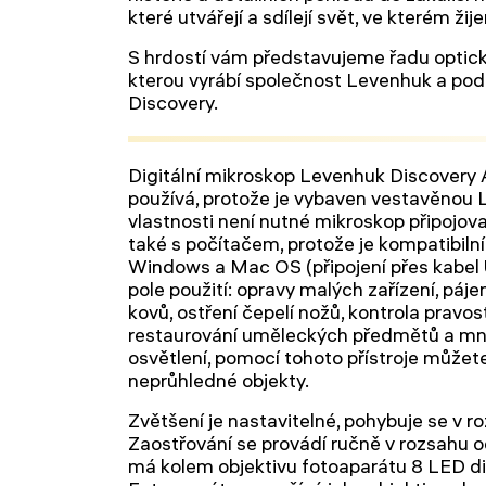
které utvářejí a sdílejí svět, ve kterém žij
S hrdostí vám představujeme řadu optick
kterou vyrábí společnost Levenhuk a pod
Discovery.
Digitální mikroskop Levenhuk Discovery 
používá, protože je vybaven vestavěnou 
vlastnosti není nutné mikroskop připojovat
také s počítačem, protože je kompatibiln
Windows a Mac OS (připojení přes kabel
pole použití: opravy malých zařízení, páj
kovů, ostření čepelí nožů, kontrola pravos
restaurování uměleckých předmětů a mno
osvětlení, pomocí tohoto přístroje může
neprůhledné objekty.
Zvětšení je nastavitelné, pohybuje se v 
Zaostřování se provádí ručně v rozsahu
má kolem objektivu fotoaparátu 8 LED di