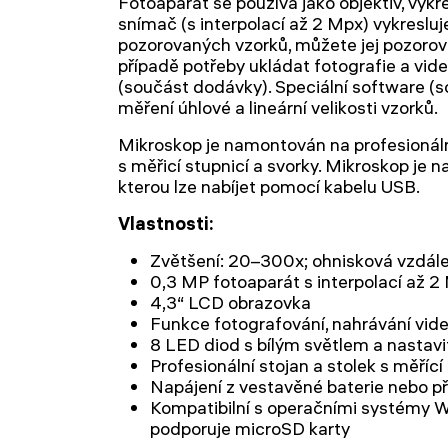
Fotoaparát se používá jako objektiv, vykr
snímač (s interpolací až 2 Mpx) vykresluje
pozorovaných vzorků, můžete jej pozorov
případě potřeby ukládat fotografie a vi
(součást dodávky). Speciální software 
měření úhlové a lineární velikosti vzorků.
Mikroskop je namontován na profesionáln
s měřicí stupnicí a svorky. Mikroskop je n
kterou lze nabíjet pomocí kabelu USB.
Vlastnosti:
Zvětšení: 20–300x; ohnisková vzdá
0,3 MP fotoaparát s interpolací až 2
4,3“ LCD obrazovka
Funkce fotografování, nahrávání vide
8 LED diod s bílým světlem a nastav
Profesionální stojan a stolek s měřící
Napájení z vestavěné baterie nebo p
Kompatibilní s operačními systémy
podporuje microSD karty