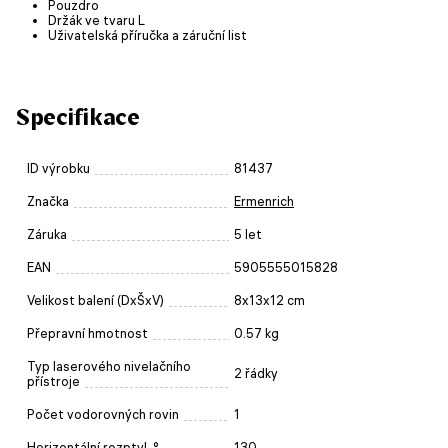
Pouzdro
Držák ve tvaru L
Uživatelská příručka a záruční list
Specifikace
ID výrobku
81437
Značka
Ermenrich
Záruka
5 let
EAN
5905555015828
Velikost balení (DxŠxV)
8x13x12 cm
Přepravní hmotnost
0.57 kg
Typ laserového nivelačního
2 řádky
přístroje
Počet vodorovných rovin
1
Horizontální rozptyl, °
130