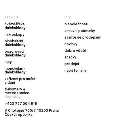
katalog
info
hvězdářské
o společnosti
dalekohledy
smluvní podmínky
mikroskopy
staňte se prodejcem
binokulární
novinky
dalekohledy
dobré vědět
pozorovací
dalekohledy
značky
lupy
prodejci
monokulární
napište nám
dalekohledy
zařízení pro noční
vidění
tlakoměry a
meteostanice
Kontakty
+420 737 004 919
V Chotejně 700/7, 10200 Praha,
Česká republika