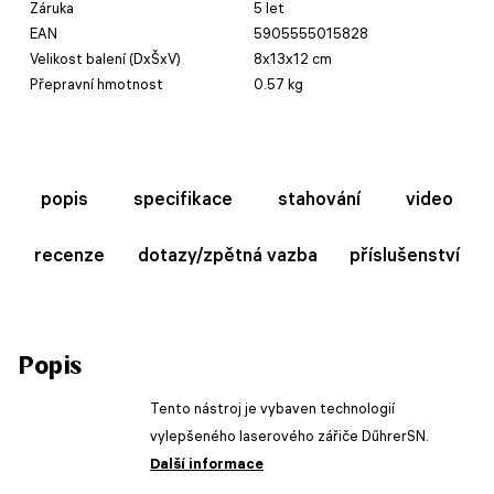
Záruka
5 let
EAN
5905555015828
Velikost balení (DxŠxV)
8x13x12 cm
Přepravní hmotnost
0.57 kg
popis
specifikace
stahování
video
recenze
dotazy/zpětná vazba
příslušenství
Popis
Tento nástroj je vybaven technologií
vylepšeného laserového zářiče DűhrerSN.
Další informace