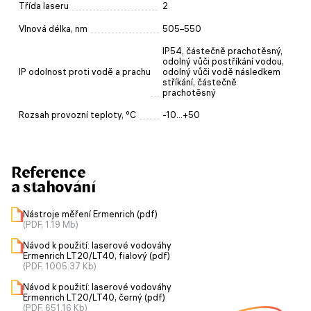
Třída laseru
2
Vlnová délka, nm
505–550
IP54, částečně prachotěsný,
odolný vůči postříkání vodou,
IP odolnost proti vodě a prachu
odolný vůči vodě následkem
stříkání, částečně
prachotěsný
Rozsah provozní teploty, °C
-10...+50
Reference
a stahování
Nástroje měření Ermenrich (pdf)
(PDF, 1.19 Mb)
Návod k použití: laserové vodováhy
Ermenrich LT20/LT40, fialový (pdf)
(PDF, 1005.37 Kb)
Návod k použití: laserové vodováhy
Ermenrich LT20/LT40, černý (pdf)
(PDF, 651.16 Kb)