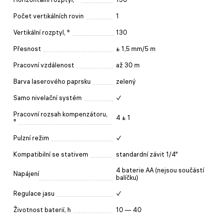
Počet vertikálních rovin
1
Vertikální rozptyl, °
130
Přesnost
± 1,5 mm/5 m
Pracovní vzdálenost
až 30 m
Barva laserového paprsku
zelený
Samo nivelační systém
✓
Pracovní rozsah kompenzátoru,
4 ± 1
°
Pulzní režim
✓
Kompatibilní se stativem
standardní závit 1/4"
4 baterie AA (nejsou součástí
Napájení
balíčku)
Regulace jasu
✓
Životnost baterií, h
10 — 40