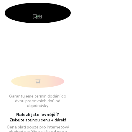
Garantujeme termín dodání do
dvou pracovních dnů od
objednávky.
Nalezli jste levnější?
Získejte stejnou cenu + dárek!
Cena platí pouze pro internetový
obchod a může se lišit od cen v