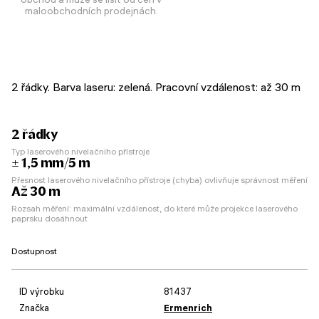
maloobchodních prodejnách.
2 řádky. Barva laseru: zelená. Pracovní vzdálenost: až 30 m
2 řádky
Typ laserového nivelačního přístroje
± 1,5 mm/5 m
Přesnost laserového nivelačního přístroje (chyba) ovlivňuje správnost měření
Až 30 m
Rozsah měření: maximální vzdálenost, do které může projekce laserového
paprsku dosáhnout
Dostupnost
ID výrobku
81437
Značka
Ermenrich