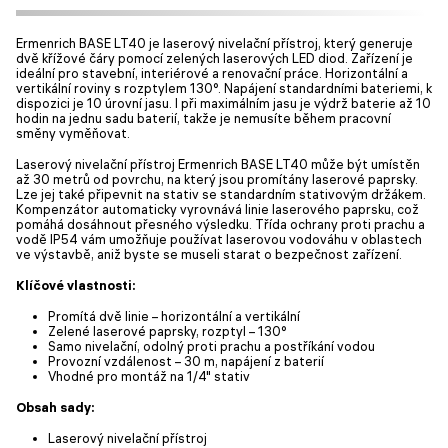
Ermenrich BASE LT40 je laserový nivelační přístroj, který generuje
dvě křížové čáry pomocí zelených laserových LED diod. Zařízení je
ideální pro stavební, interiérové a renovační práce. Horizontální a
vertikální roviny s rozptylem 130°. Napájení standardními bateriemi, k
dispozici je 10 úrovní jasu. I při maximálním jasu je výdrž baterie až 10
hodin na jednu sadu baterií, takže je nemusíte během pracovní
směny vyměňovat.
Laserový nivelační přístroj Ermenrich BASE LT40 může být umístěn
až 30 metrů od povrchu, na který jsou promítány laserové paprsky.
Lze jej také připevnit na stativ se standardním stativovým držákem.
Kompenzátor automaticky vyrovnává linie laserového paprsku, což
pomáhá dosáhnout přesného výsledku. Třída ochrany proti prachu a
vodě IP54 vám umožňuje používat laserovou vodováhu v oblastech
ve výstavbě, aniž byste se museli starat o bezpečnost zařízení.
Klíčové vlastnosti:
Promítá dvě linie – horizontální a vertikální
Zelené laserové paprsky, rozptyl – 130°
Samo nivelační, odolný proti prachu a postříkání vodou
Provozní vzdálenost – 30 m, napájení z baterií
Vhodné pro montáž na 1/4" stativ
Obsah sady:
Laserový nivelační přístroj