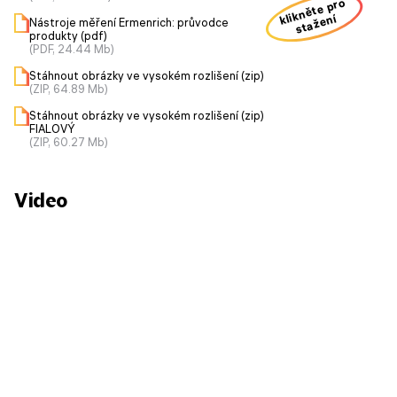
klikněte pro
stažení
Nástroje měření Ermenrich: průvodce
produkty (pdf)
(PDF, 24.44 Mb)
Stáhnout obrázky ve vysokém rozlišení (zip)
(ZIP, 64.89 Mb)
Stáhnout obrázky ve vysokém rozlišení (zip)
FIALOVÝ
(ZIP, 60.27 Mb)
Video