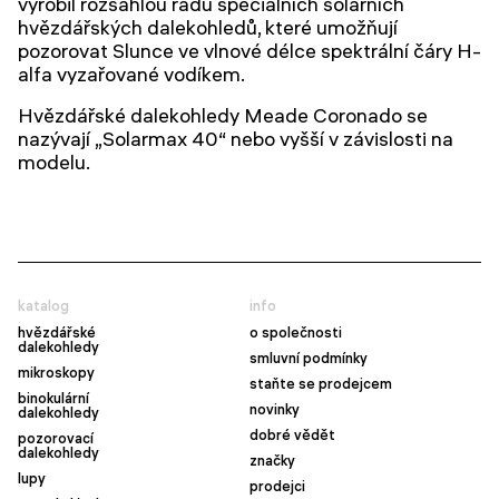
vyrobil rozsáhlou řadu speciálních solárních
hvězdářských dalekohledů, které umožňují
pozorovat Slunce ve vlnové délce spektrální čáry H-
alfa vyzařované vodíkem.
Hvězdářské dalekohledy Meade Coronado se
nazývají „Solarmax 40“ nebo vyšší v závislosti na
modelu.
katalog
info
hvězdářské
o společnosti
dalekohledy
smluvní podmínky
mikroskopy
staňte se prodejcem
binokulární
novinky
dalekohledy
dobré vědět
pozorovací
dalekohledy
značky
lupy
prodejci