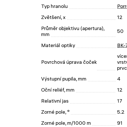
Typ hranolu
Porr
Zvětšení, x
12
Průměr objektivu (apertura),
50
mm
Materiál optiky
BK-
více
Povrchová úprava čoček
vrst
prvc
Výstupní pupila, mm
4
Oční reliéf, mm
12
Relativní jas
17
Zorné pole, °
5.2
Zorné pole, m/1000 m
91