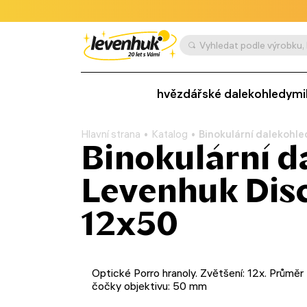
hvězdářské dalekohledy
mi
Hlavní strana
Katalog
Binokulární dalekohle
Binokulární d
Levenhuk Disc
12x50
Optické Porro hranoly. Zvětšení: 12x. Průměr
čočky objektivu: 50 mm