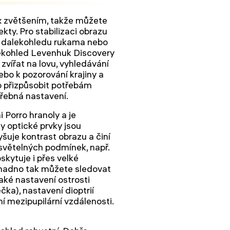
2x zvětšením, takže můžete
kty. Pro stabilizaci obrazu
m dalekohledu rukama nebo
alekohled Levenhuk Discovery
 zvířat na lovu, vyhledávání
nebo k pozorování krajiny a
no přizpůsobit potřebám
třebná nastavení.
Porro hranoly a je
y optické prvky jsou
šuje kontrast obrazu a činí
 světelných podmínek, např.
skytuje i přes velké
snadno tak můžete sledovat
také nastavení ostrosti
ka), nastavení dioptrií
í mezipupilární vzdálenosti.