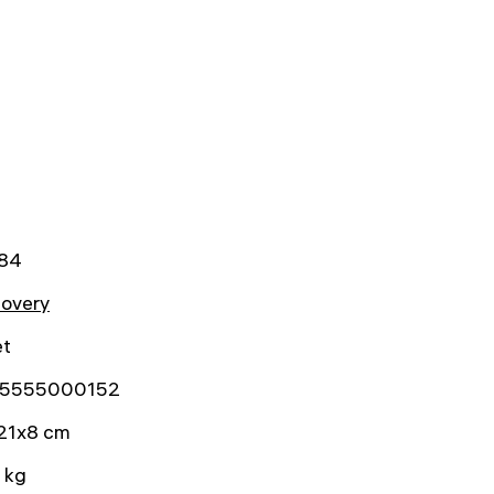
84
covery
et
5555000152
21x8 cm
 kg