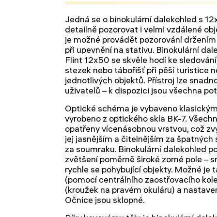
Jedná se o binokulární dalekohled s 1
detailně pozorovat i velmi vzdálené obje
je možné provádět pozorování držení
při upevnění na stativu. Binokulární d
Flint 12x50 se skvěle hodí ke sledování
stezek nebo tábořišť při pěší turistice 
jednotlivých objektů. Přístroj lze snad
uživatelů – k dispozici jsou všechna po
Optické schéma je vybaveno klasickými 
vyrobeno z optického skla BK-7. Všechn
opatřeny vícenásobnou vrstvou, což zvy
jej jasnějším a čitelnějším za špatných
za soumraku. Binokulární dalekohled po
zvětšení poměrně široké zorné pole – 
rychle se pohybující objekty. Možné je 
(pomocí centrálního zaostřovacího koleč
(kroužek na pravém okuláru) a nastaven
Očnice jsou sklopné.