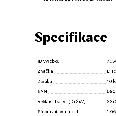
Specifikace
ID výrobku
795
Značka
Dis
Záruka
10 l
EAN
590
Velikost balení (DxŠxV)
22x
Přepravní hmotnost
1.06