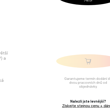
větší
V) a
Garantujeme termín dodání 
ká
dvou pracovních dnů od
objednávky.
Nalezli jste levnější?
Získejte stejnou cenu + dár