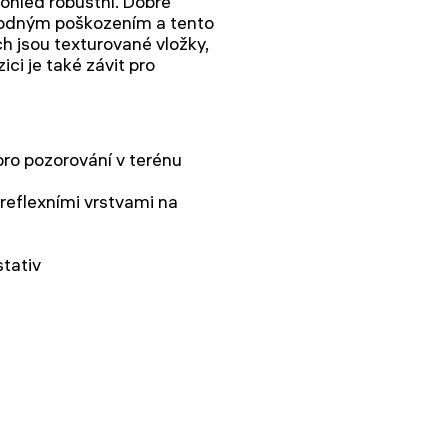
kohled robustní. Dobře
áhodným poškozením a tento
ch jsou texturované vložky,
ici je také závit pro
pro pozorování v terénu
reflexními vrstvami na
tativ