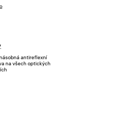
o
7
násobná antireflexní
va na všech optických
ích