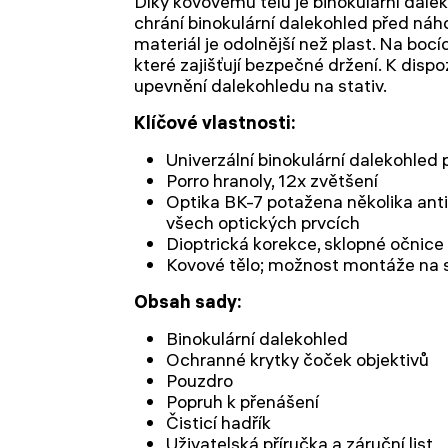
Díky kovovému tělu je binokulární dale
chrání binokulární dalekohled před n
materiál je odolnější než plast. Na bocí
které zajišťují bezpečné držení. K dispoz
upevnění dalekohledu na stativ.
Klíčové vlastnosti:
Univerzální binokulární dalekohled 
Porro hranoly, 12x zvětšení
Optika BK-7 potažena několika anti
všech optických prvcích
Dioptrická korekce, sklopné očnice
Kovové tělo; možnost montáže na s
Obsah sady:
Binokulární dalekohled
Ochranné krytky čoček objektivů
Pouzdro
Popruh k přenášení
Čisticí hadřík
Uživatelská příručka a záruční list