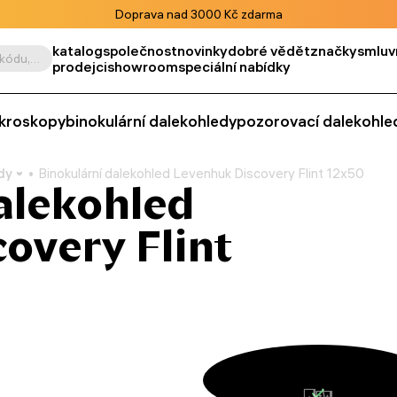
Doprava nad 3000 Kč zdarma
katalog
společnost
novinky
dobré vědět
značky
smluv
Vyhledat podle výrobku, kódu, kategorie apod.
prodejci
showroom
speciální nabídky
kroskopy
binokulární dalekohledy
pozorovací dalekohle
dy
Binokulární dalekohled Levenhuk Discovery Flint 12x50
alekohled
overy Flint