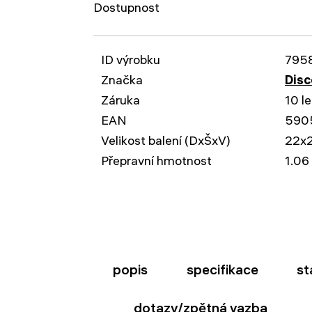
Dostupnost
ID výrobku
795
Značka
Disc
Záruka
10 le
EAN
590
Velikost balení (DxŠxV)
22x
Přepravní hmotnost
1.06
popis
specifikace
st
dotazy/zpětná vazba