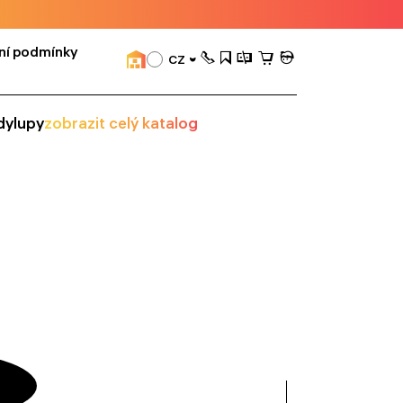
ní podmínky
CZ
dy
lupy
zobrazit celý katalog