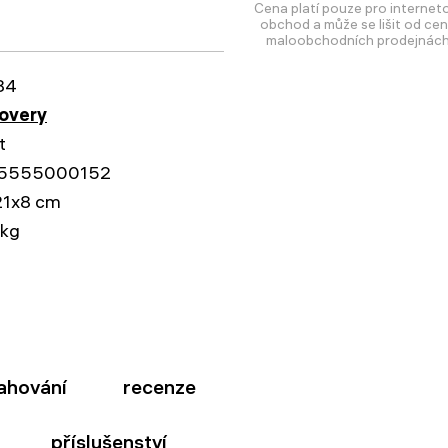
Cena platí pouze pro internet
obchod a může se lišit od cen
maloobchodních prodejnách
84
overy
t
5555000152
21x8 cm
 kg
ahování
recenze
příslušenství